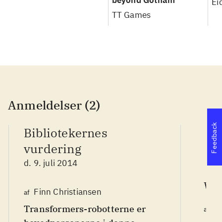
beyond Gotham
Ei
TT Games
Anmeldelser (2)
Feedback
Bibliotekernes
vurdering
d. 9. juli 2014
We
Finn Christiansen
af
Transformers-robotterne er
Sø
af
d.