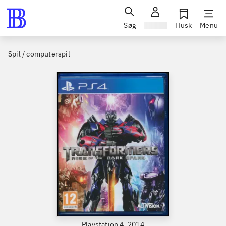
Søg
Log ind
Husk
Menu
Spil / computerspil
Playstation 4, 2014