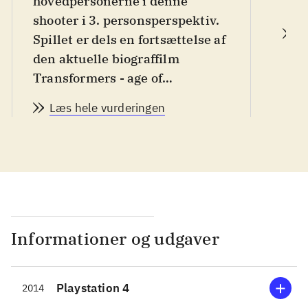
hovedpersonerne i denne
shooter i 3. personsperspektiv.
L
Spillet er dels en fortsættelse af
den aktuelle biograffilm
Transformers - age of
extinction (2014), dels en
Læs hele vurderingen
prequel til spillet Transformers
- fall of Cybertron (2012).
Transformers-målgruppen er
"drenge" i alle aldre. På grund
af sværhedsgraden skal man
nok være 13 år
.
Spillet skaber en plotmæssig
Informationer og udgaver
forbindelse mellem
Transformers-filmene, som
Playstation 4
2014
foregår på Jorden og spillene,