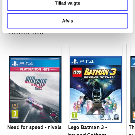
Tillad valgte
Afvis
Minder om
Need for speed - rivals
Lego Batman 3 -
Th