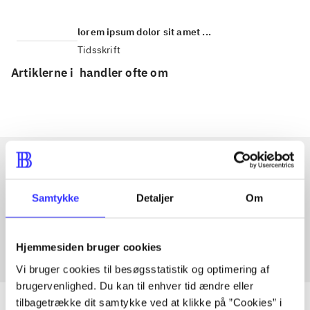
lorem ipsum dolor sit amet ...
Tidsskrift
Artiklerne i
handler ofte om
Artikler med samme emner
Samtykke
Detaljer
Om
Fra
Hjemmesiden bruger cookies
Vi bruger cookies til besøgsstatistik og optimering af
brugervenlighed. Du kan til enhver tid ændre eller
tilbagetrække dit samtykke ved at klikke på ”Cookies” i