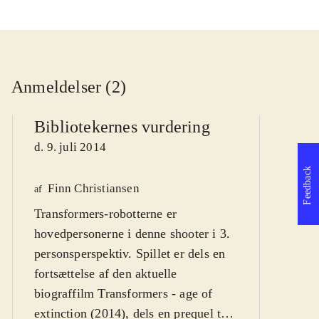
Anmeldelser (2)
Bibliotekernes vurdering
d. 9. juli 2014
Feedback
Finn Christiansen
We
af
Transformers-robotterne er
af
hovedpersonerne i denne shooter i 3.
d
personsperspektiv. Spillet er dels en
fortsættelse af den aktuelle
biograffilm Transformers - age of
extinction (2014), dels en prequel til