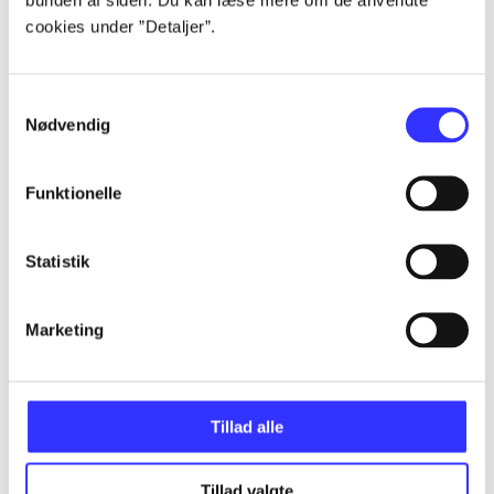
Alle registrerede artikler fordelt på udgivelser
cookies under ”Detaljer”.
...
Samtykkevalg
Nødvendig
...
Funktionelle
...
Statistik
...
Marketing
...
Tillad alle
Tillad valgte