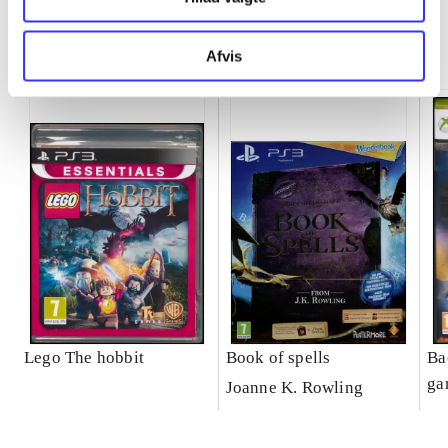
Minder om
Afvis
Lego The hobbit
Book of spells
Ba
ga
Joanne K. Rowling