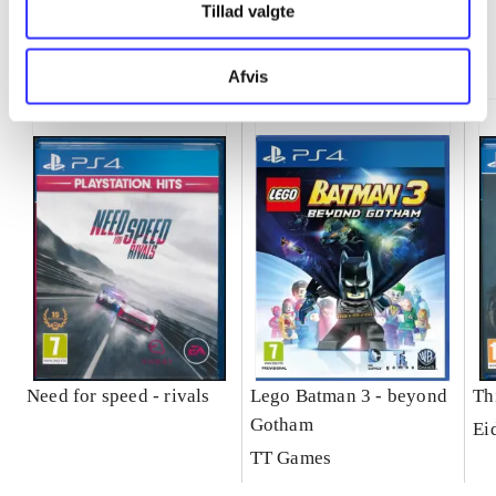
Tillad valgte
Minder om
Afvis
Need for speed - rivals
Lego Batman 3 - beyond
Th
Gotham
Ei
TT Games