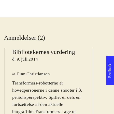
Anmeldelser (2)
Bibliotekernes vurdering
d. 9. juli 2014
Feedback
Finn Christiansen
We
af
Transformers-robotterne er
af
hovedpersonerne i denne shooter i 3.
d
personsperspektiv. Spillet er dels en
fortsættelse af den aktuelle
biograffilm Transformers - age of