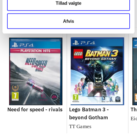
Tillad valgte
Minder om
Afvis
Need for speed - rivals
Lego Batman 3 -
Th
beyond Gotham
Ei
TT Games