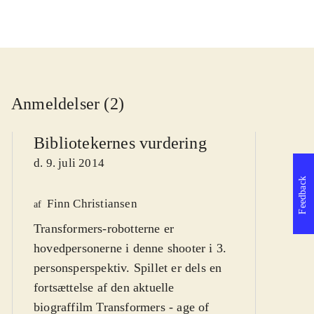
Anmeldelser (2)
Bibliotekernes vurdering
d. 9. juli 2014
Feedback
Finn Christiansen
We
af
Transformers-robotterne er
af
hovedpersonerne i denne shooter i 3.
d
personsperspektiv. Spillet er dels en
fortsættelse af den aktuelle
biograffilm Transformers - age of