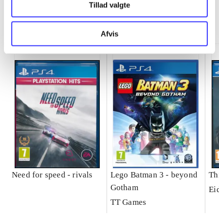
Tillad valgte
Minder om
Afvis
Need for speed - rivals
Lego Batman 3 - beyond
Th
Gotham
Ei
TT Games