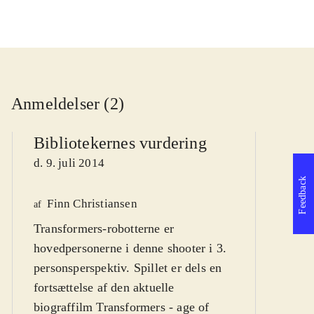
Anmeldelser (2)
Bibliotekernes vurdering
d. 9. juli 2014
Feedback
Finn Christiansen
We
af
Transformers-robotterne er
af
hovedpersonerne i denne shooter i 3.
d
personsperspektiv. Spillet er dels en
fortsættelse af den aktuelle
biograffilm Transformers - age of