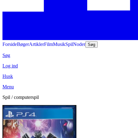
Forside
Bøger
Artikler
Film
Musik
Spil
Noder
Søg
Søg
Log ind
Husk
Menu
Spil / computerspil