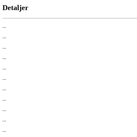
Detaljer
...
...
...
...
...
...
...
...
...
...
...