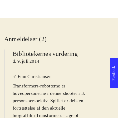
Anmeldelser (2)
Bibliotekernes vurdering
d. 9. juli 2014
Feedback
Finn Christiansen
We
af
Transformers-robotterne er
af
hovedpersonerne i denne shooter i 3.
d
personsperspektiv. Spillet er dels en
fortsættelse af den aktuelle
biograffilm Transformers - age of