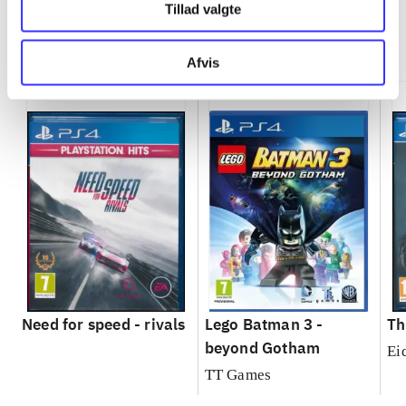
Tillad valgte
Minder om
Afvis
Need for speed - rivals
Lego Batman 3 -
Th
beyond Gotham
Ei
TT Games