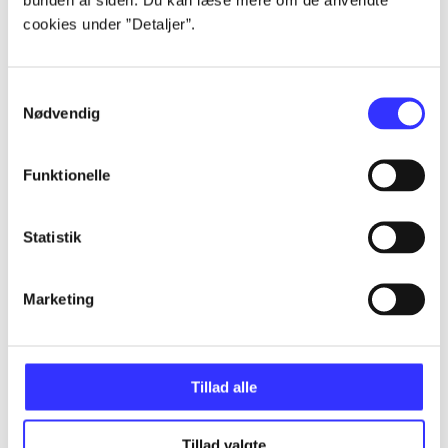
Alle registrerede artikler fordelt på udgivelser
cookies under ”Detaljer”.
...
Samtykkevalg
Nødvendig
...
Funktionelle
...
Statistik
...
Marketing
...
Tillad alle
Tillad valgte