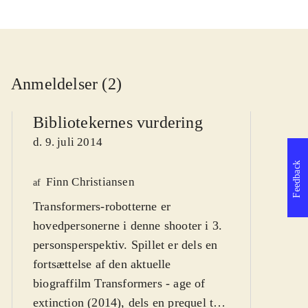
Anmeldelser (2)
Bibliotekernes vurdering
d. 9. juli 2014
Feedback
Finn Christiansen
We
af
Transformers-robotterne er
af
hovedpersonerne i denne shooter i 3.
d
personsperspektiv. Spillet er dels en
fortsættelse af den aktuelle
biograffilm Transformers - age of
extinction (2014), dels en prequel til