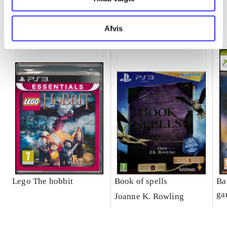
Minder om
Afvis
Lego The hobbit
Book of spells
Ba
ga
Joanne K. Rowling