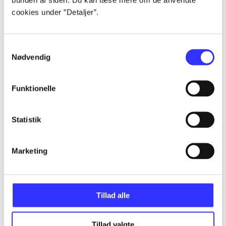
Alle registrerede artikler fordelt på udgivelser
cookies under ”Detaljer”.
...
Samtykkevalg
Nødvendig
...
Funktionelle
...
Statistik
...
Marketing
...
Tillad alle
Tillad valgte