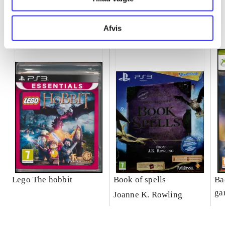
Minder om
Afvis
Lego The hobbit
Book of spells
Ba
ga
Joanne K. Rowling