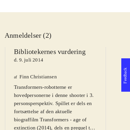
Anmeldelser (2)
Bibliotekernes vurdering
d. 9. juli 2014
Feedback
Finn Christiansen
We
af
Transformers-robotterne er
af
hovedpersonerne i denne shooter i 3.
d
personsperspektiv. Spillet er dels en
fortsættelse af den aktuelle
biograffilm Transformers - age of
extinction (2014), dels en prequel til