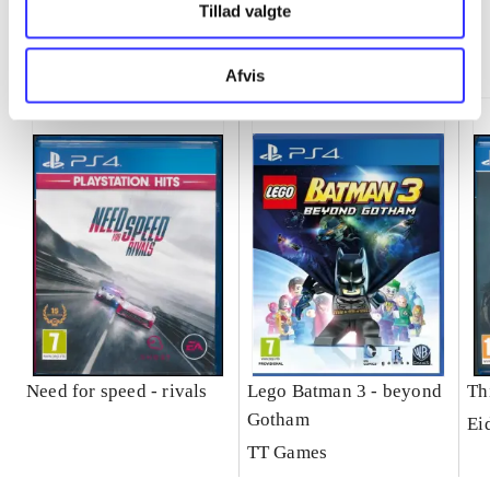
Tillad valgte
Minder om
Afvis
Need for speed - rivals
Lego Batman 3 - beyond
Th
Gotham
Ei
TT Games