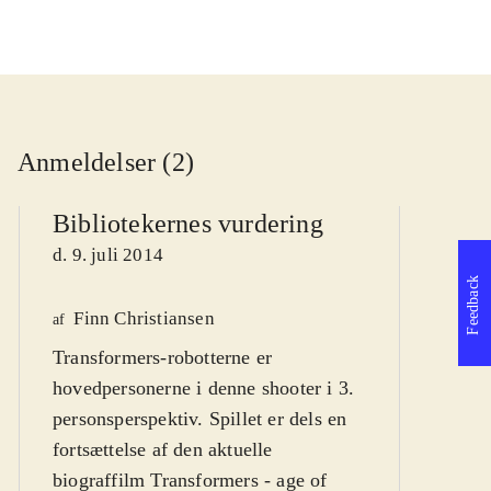
Anmeldelser (2)
Bibliotekernes vurdering
d. 9. juli 2014
Feedback
Finn Christiansen
We
af
Transformers-robotterne er
af
hovedpersonerne i denne shooter i 3.
d
personsperspektiv. Spillet er dels en
fortsættelse af den aktuelle
biograffilm Transformers - age of