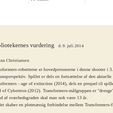
liotekernes vurdering
d. 9. juli 2014
inn Christiansen
sformers-robotterne er hovedpersonerne i denne shooter i 3
onsperspektiv. Spillet er dels en fortsættelse af den aktuelle
sformers - age of extinction (2014), dels en prequel til spil
ll of Cybertron (2012). Transformers-målgruppen er "drenge" 
d af sværhedsgraden skal man nok være 13 år
.
let skaber en plotmæssig forbindelse mellem Transformers-
går på Jorden og spillene, som foregår på robotternes hjemp