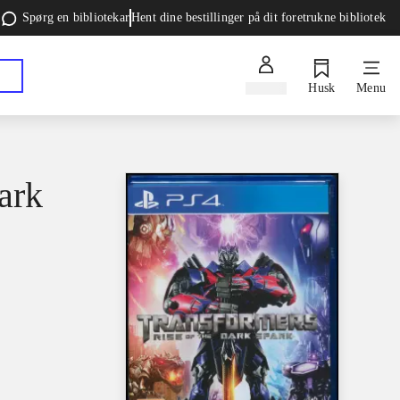
Spørg en bibliotekar
Hent dine bestillinger på dit foretrukne bibliotek
Log ind
Husk
Menu
park