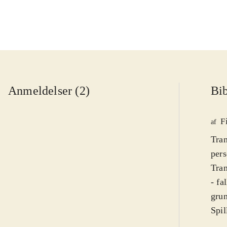
Anmeldelser (2)
Bib
F
af
Tran
pers
Tran
- fa
grun
Spil
fore