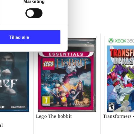
Marketing
Tillad alle
Lego The hobbit
Transformers 
al