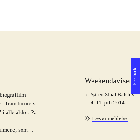
Feedback
Weekendavisen
.
 biograffilm
Søren Staal Balslev
af
d. 11. juli 2014
let Transformers
i alle aldre. På
Læs anmeldelse
filmene, som
lanet,