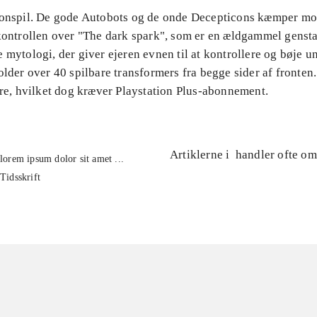
ionspil. De gode Autobots og de onde Decepticons kæmper m
 kontrollen over "The dark spark", som er en ældgammel genst
 mytologi, der giver ejeren evnen til at kontrollere og bøje un
older over 40 spilbare transformers fra begge sider af fronten
ere, hvilket dog kræver Playstation Plus-abonnement.
Artiklerne i
handler ofte om
lorem ipsum dolor sit amet ...
Tidsskrift