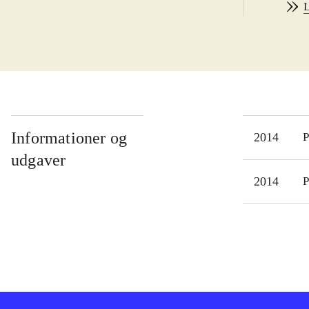
L
Cybe
den 
god
kont
begg
kamp
tage
Informationer og
2014
P
vold
udgaver
Jeg 
2014
P
film
Play
stør
idé
Denn
Tran