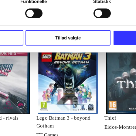
Funktionelle
Statistik
Tillad valgte
 - rivals
Lego Batman 3 - beyond
Thief
Gotham
Eidos-Montre
TT Games