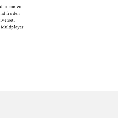
od hinanden
and fra den
iverset.
. Multiplayer