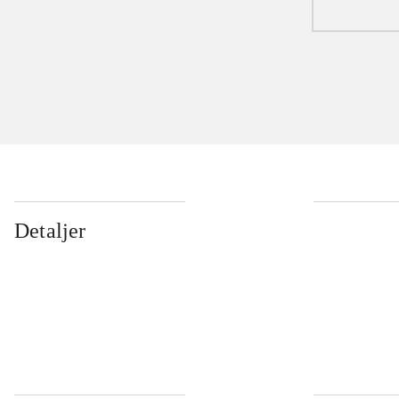
Detaljer
...
...
...
...