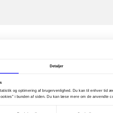
Detaljer
s
atistik og optimering af brugervenlighed. Du kan til enhver tid æn
ookies” i bunden af siden. Du kan læse mere om de anvendte co