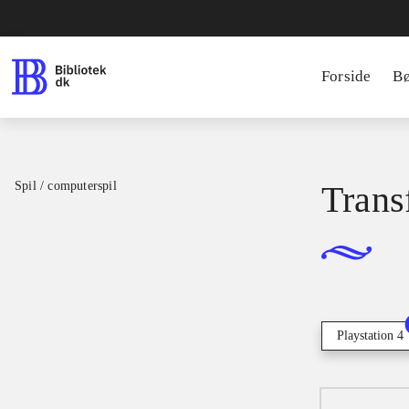
Forside
B
Spil / computerspil
Trans
Playstation 4