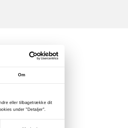
Om
dre eller tilbagetrække dit
okies under ”Detaljer”.