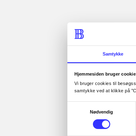
Artikler med
samme emner
Fra
Samtykke
...
Artikler
...
...
Hjemmesiden bruger cookie
Alle registrerede artikler
...
fordelt på udgivelser
Vi bruger cookies til besøgsst
...
samtykke ved at klikke på ”C
Samtykkevalg
Nødvendig
Minder om