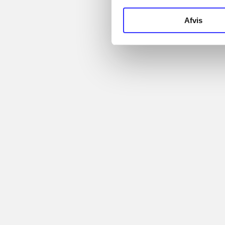
Afvis
Need for spee
Anmeldelser (2)
Bibliotek