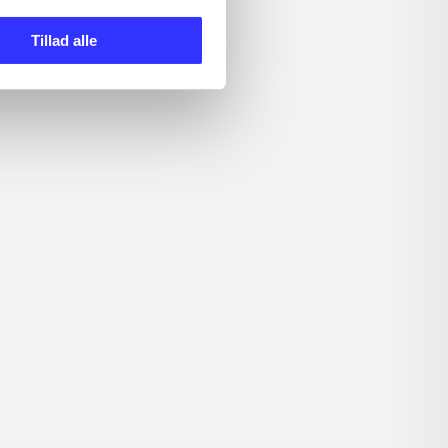
Tillad alle
Lego The hobbit
Transformers
devastation
al
Weekendavisen