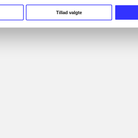
Tillad valgte
d - rivals
Lego Batman 3 - beyond
Thief
Gotham
Eidos-Montre
TT Games
ernes vurdering