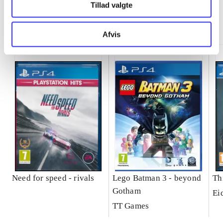
Tillad valgte
Minder om
Afvis
Need for speed - rivals
Lego Batman 3 - beyond
Th
Gotham
Ei
TT Games