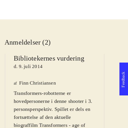
Anmeldelser (2)
Bibliotekernes vurdering
d. 9. juli 2014
Feedback
Finn Christiansen
We
af
Transformers-robotterne er
af
hovedpersonerne i denne shooter i 3.
d
personsperspektiv. Spillet er dels en
fortsættelse af den aktuelle
biograffilm Transformers - age of