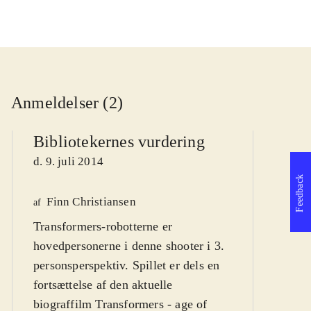
Anmeldelser (2)
Bibliotekernes vurdering
d. 9. juli 2014
Feedback
Finn Christiansen
We
af
Transformers-robotterne er
af
hovedpersonerne i denne shooter i 3.
d
personsperspektiv. Spillet er dels en
fortsættelse af den aktuelle
biograffilm Transformers - age of