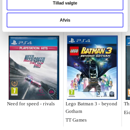
Tillad valgte
Minder om
Afvis
Need for speed - rivals
Lego Batman 3 - beyond
Th
Gotham
Ei
TT Games