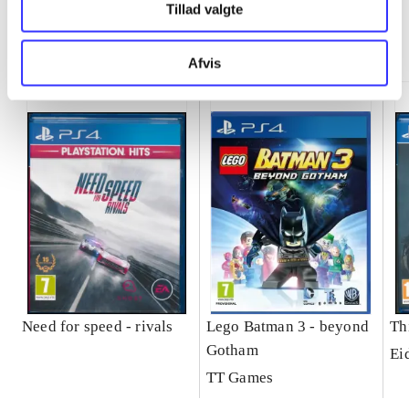
Tillad valgte
Minder om
Afvis
Need for speed - rivals
Lego Batman 3 - beyond
Th
Gotham
Ei
TT Games