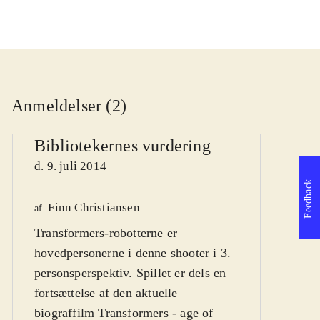
Anmeldelser (2)
Bibliotekernes vurdering
d. 9. juli 2014
Feedback
Finn Christiansen
We
af
Transformers-robotterne er
af
hovedpersonerne i denne shooter i 3.
d
personsperspektiv. Spillet er dels en
fortsættelse af den aktuelle
biograffilm Transformers - age of