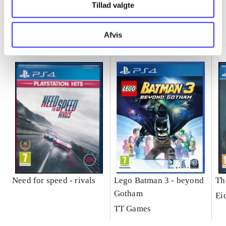
Tillad valgte
Minder om
Afvis
Need for speed - rivals
Lego Batman 3 - beyond
Th
Gotham
Ei
TT Games