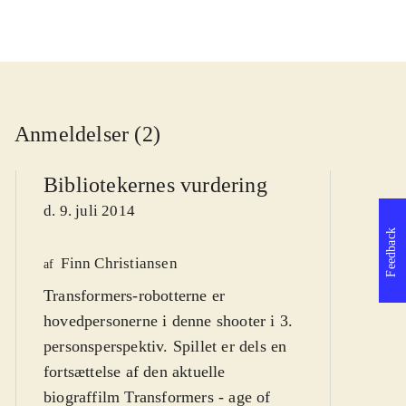
Anmeldelser (2)
Bibliotekernes vurdering
d. 9. juli 2014
Feedback
Finn Christiansen
We
af
Transformers-robotterne er
af
hovedpersonerne i denne shooter i 3.
d
personsperspektiv. Spillet er dels en
fortsættelse af den aktuelle
biograffilm Transformers - age of