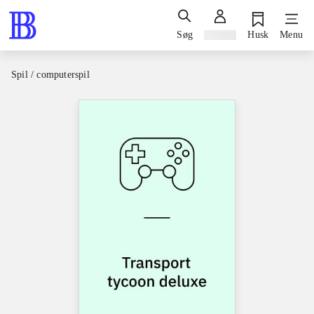
Søg
Log ind
Husk
Menu
Spil / computerspil