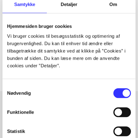
Samtykke
Detaljer
Om
Tidsskrift
Hjemmesiden bruger cookies
Artiklen er en del af
Vi bruger cookies til besøgsstatistik og optimering af
brugervenlighed. Du kan til enhver tid ændre eller
lorem ipsum dolor sit amet ...
tilbagetrække dit samtykke ved at klikke på ”Cookies” i
Tidsskrift
bunden af siden. Du kan læse mere om de anvendte
Artiklerne i
handler ofte om
cookies under ”Detaljer”.
Samtykkevalg
Nødvendig
Funktionelle
Artikler med samme emner
Fra
Statistik