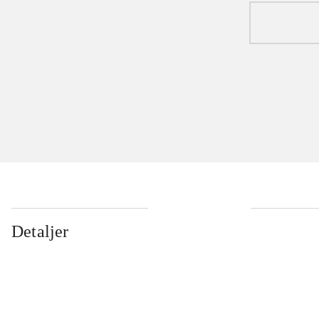
Detaljer
...
...
...
...