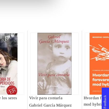
Feedback
 los seres
Vivir para contarla
Hvordan forsv
mod hybridkr
Gabriel García Márquez