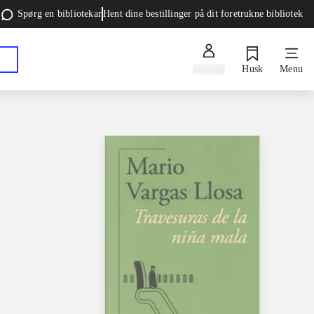
Spørg en bibliotekar
Hent dine bestillinger på dit foretrukne bibliotek
Log ind
Husk
Menu