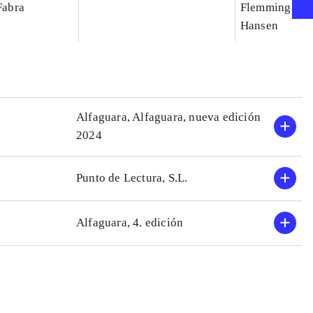
 Fabra
Flemming Spl
Hansen
Alfaguara, Alfaguara, nueva edición
2024
Punto de Lectura, S.L.
Alfaguara, 4. edición