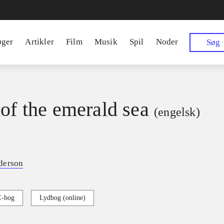
øger
Artikler
Film
Musik
Spil
Noder
Søg
 of the emerald sea
(engelsk)
derson
E-bog
Lydbog (online)