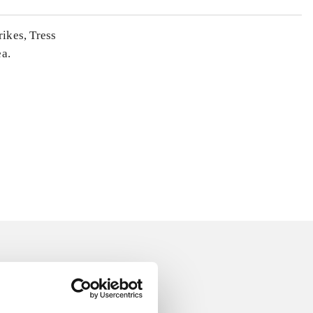
rikes, Tress
ea.