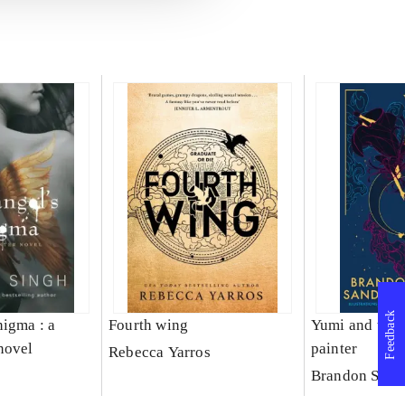
Feedback
nigma : a
Fourth wing
Yumi and the 
novel
painter
Rebecca Yarros
Brandon Sand