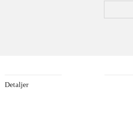
Detaljer
...
...
...
...