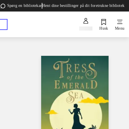
Spørg en bibliotekar
Hent dine bestillinger på dit foretrukne bibliotek
Log ind
Husk
Menu