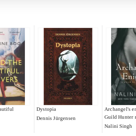
autiful
Dystopia
Archangel's e
Guild Hunter 
Dennis Jürgensen
o
Nalini Singh