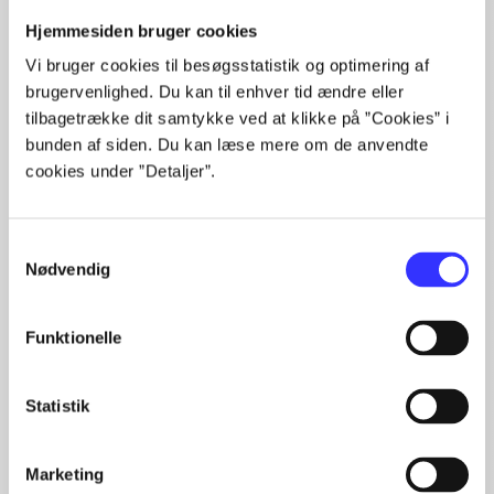
Hjemmesiden bruger cookies
Artikler
Vi bruger cookies til besøgsstatistik og optimering af
Alle registrerede artikler fordelt på udgivelser
brugervenlighed. Du kan til enhver tid ændre eller
tilbagetrække dit samtykke ved at klikke på ”Cookies” i
...
bunden af siden. Du kan læse mere om de anvendte
...
cookies under ”Detaljer”.
...
...
...
Samtykkevalg
Nødvendig
Minder om
Funktionelle
Statistik
Marketing