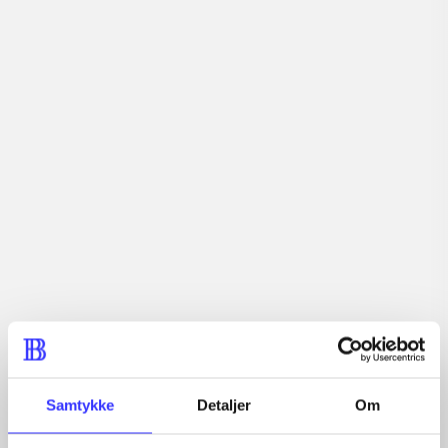
lorem ipsum dolor sit amet ...
Tidsskrift
Artiklerne i
handler ofte om
Artikler med samme emner
Fra
Samtykke
Detaljer
Om