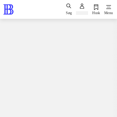
Søg
Log ind
Husk
Menu
Spil / computerspil
Playstation 3, 2011
Trinity - souls of Zill O'll