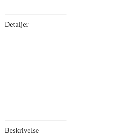
Detaljer
...
...
...
...
...
...
...
...
...
...
...
...
Beskrivelse