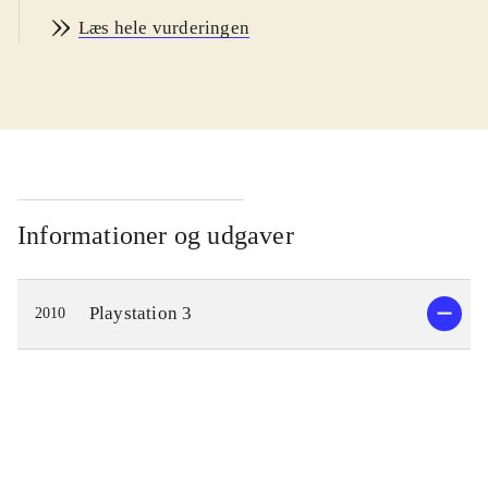
engelsk
.
Læs hele vurderingen
Spillet foregår hovedsagelig i det
mytiske Netheruniverse, hvor en
myriade af ting flyder rundt i form af
ufo'er, kæmpebiblioteker, piratskibe
og andet godt. Landet Empyria er
truet af stumper der falder ned fra
dette univers og det eneste der kan
Informationer og udgaver
redde landet er, at Kanata bliver
Demon God King i stedet for Demon
Playstation 3
2010
Dog King. Sammen med valkyrien
Rizelia må han nu løse mysteriet
omkring Netheruniverse og gå i
kamp i de mange dungeons der er
gemt i universet, før dette kan ske.
Undervejs optjenes der penge og