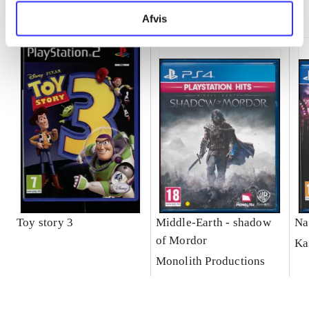
Minder om
Afvis
Toy story 3
Middle-Earth - shadow
Na
of Mordor
Ka
Monolith Productions