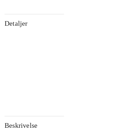
Detaljer
...
...
...
...
...
...
...
...
...
...
...
...
Beskrivelse