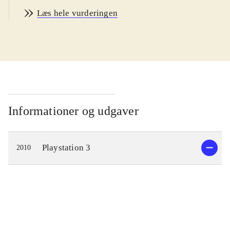
engelsk
.
Læs hele vurderingen
Spillet foregår hovedsagelig i det
mytiske Netheruniverse, hvor en
myriade af ting flyder rundt i form af
ufo'er, kæmpebiblioteker, piratskibe
og andet godt. Landet Empyria er
truet af stumper der falder ned fra
dette univers og det eneste der kan
Informationer og udgaver
redde landet er, at Kanata bliver
Demon God King i stedet for Demon
Playstation 3
2010
Dog King. Sammen med valkyrien
Rizelia må han nu løse mysteriet
omkring Netheruniverse og gå i
kamp i de mange dungeons der er
gemt i universet, før dette kan ske.
Undervejs optjenes der penge og