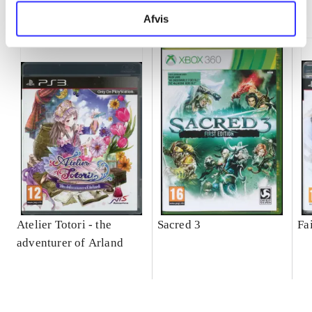
Minder om
Afvis
Atelier Totori - the
Sacred 3
Fa
adventurer of Arland