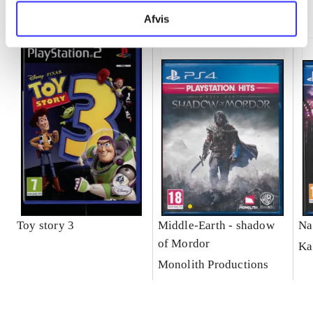
Minder om
Afvis
Toy story 3
Middle-Earth - shadow
Na
of Mordor
Ka
Monolith Productions