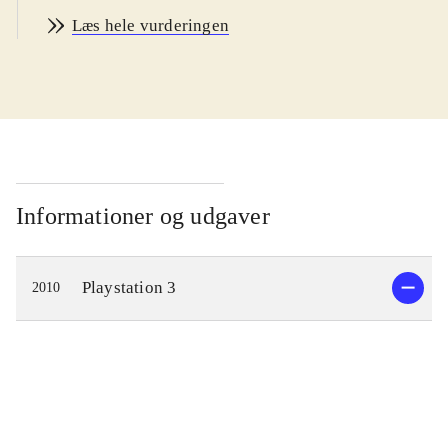
engelsk
.
Læs hele vurderingen
Spillet foregår hovedsagelig i det
mytiske Netheruniverse, hvor en
myriade af ting flyder rundt i form af
ufo'er, kæmpebiblioteker, piratskibe
og andet godt. Landet Empyria er
truet af stumper der falder ned fra
dette univers og det eneste der kan
Informationer og udgaver
redde landet er, at Kanata bliver
Demon God King i stedet for Demon
Playstation 3
2010
Dog King. Sammen med valkyrien
Rizelia må han nu løse mysteriet
omkring Netheruniverse og gå i
kamp i de mange dungeons der er
gemt i universet, før dette kan ske.
Undervejs optjenes der penge og