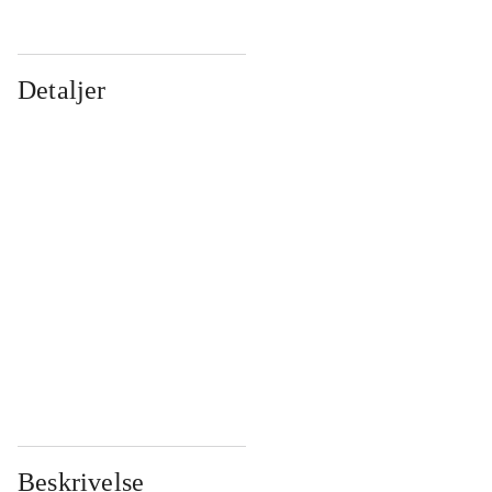
Detaljer
...
...
...
...
...
...
...
...
...
...
...
...
Beskrivelse