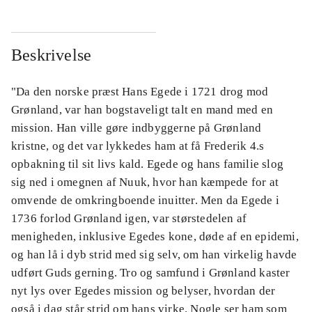
Beskrivelse
"Da den norske præst Hans Egede i 1721 drog mod
Grønland, var han bogstaveligt talt en mand med en
mission. Han ville gøre indbyggerne på Grønland
kristne, og det var lykkedes ham at få Frederik 4.s
opbakning til sit livs kald. Egede og hans familie slog
sig ned i omegnen af Nuuk, hvor han kæmpede for at
omvende de omkringboende inuitter. Men da Egede i
1736 forlod Grønland igen, var størstedelen af
menigheden, inklusive Egedes kone, døde af en epidemi,
og han lå i dyb strid med sig selv, om han virkelig havde
udført Guds gerning. Tro og samfund i Grønland kaster
nyt lys over Egedes mission og belyser, hvordan der
også i dag står strid om hans virke. Nogle ser ham som