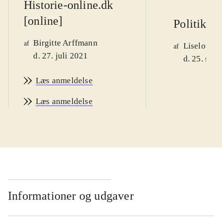
Historie-online.dk
[online]
Politiken
Birgitte Arffmann
af
Liselotte 
af
d. 27. juli 2021
d. 25. sep
Læs anmeldelse
Læs anmeldelse
Informationer og udgaver