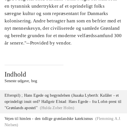
en tyrannisk undertrykker af et oprindeligt folks
særegne kultur og som repræsentant for Danmarks
kolonisering. Andre betragter ham som en befrier med et
nyt menneskesyn, der civiliserede og samlede Grønland
og beredte grunden for et moderne velfærdssamfund 300
år senere."--Provided by vendor.
Indhold
Seneste udgave, bog
Efterspil) ; Hans Egede og begyndelsen (Juaaka Lyberth: Kalâler - et
oprindeligt inuit ord? Hallgeir Elstad: Hans Egede - fra Lofot-prest til
"Grønlands apostel"
(
Hulda Zober Holm
)
Vejen til himlen - den tidlige grønlandske katekismus
(
Flemming A.J.
Nielsen
)