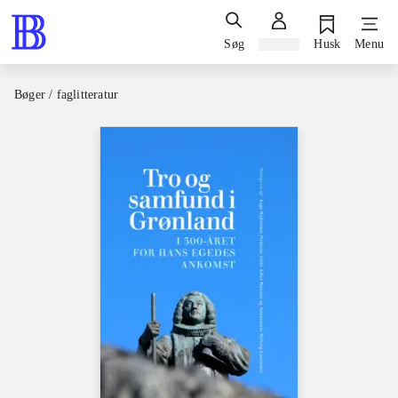
Søg
Log ind
Husk
Menu
Bøger / faglitteratur