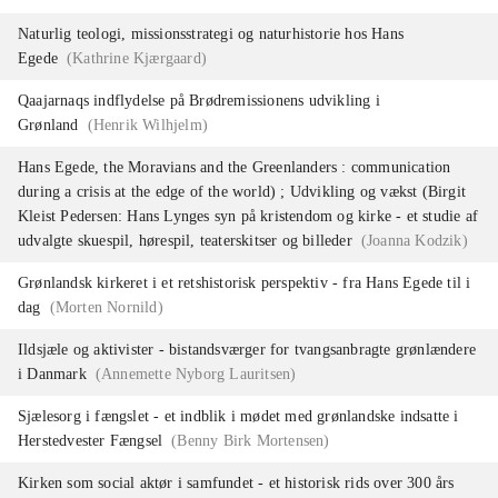
Naturlig teologi, missionsstrategi og naturhistorie hos Hans
Egede
(
Kathrine Kjærgaard
)
Qaajarnaqs indflydelse på Brødremissionens udvikling i
Grønland
(
Henrik Wilhjelm
)
Hans Egede, the Moravians and the Greenlanders : communication
during a crisis at the edge of the world) ; Udvikling og vækst (Birgit
Kleist Pedersen: Hans Lynges syn på kristendom og kirke - et studie af
udvalgte skuespil, hørespil, teaterskitser og billeder
(
Joanna Kodzik
)
Grønlandsk kirkeret i et retshistorisk perspektiv - fra Hans Egede til i
dag
(
Morten Nornild
)
Ildsjæle og aktivister - bistandsværger for tvangsanbragte grønlændere
i Danmark
(
Annemette Nyborg Lauritsen
)
Sjælesorg i fængslet - et indblik i mødet med grønlandske indsatte i
Herstedvester Fængsel
(
Benny Birk Mortensen
)
Kirken som social aktør i samfundet - et historisk rids over 300 års