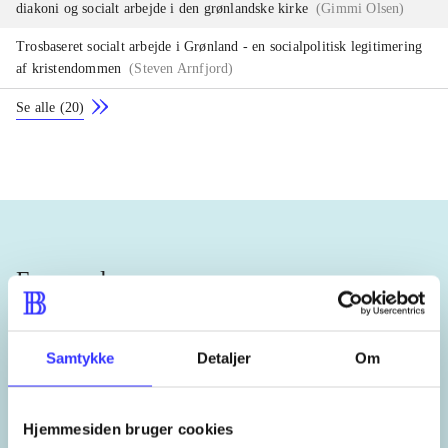
diakoni og socialt arbejde i den grønlandske kirke
(
Gimmi Olsen
)
Trosbaseret socialt arbejde i Grønland - en socialpolitisk legitimering
af kristendommen
(
Steven Arnfjord
)
Se alle
(
20
)
Emneord
kolonisering
kolonier
mission
Samtykke
Detaljer
Om
missionærer
historie
kristendom
Hjemmesiden bruger cookies
samfund
selvstændighed