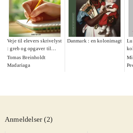
Veje til elevers skrivelyst
Danmark : en kolonimagt
Lu
: greb og opgaver til
ko
motiverende
18
Tomas Breinholdt
Mi
skriveundervisning
Madariaga
Pe
Anmeldelser (2)