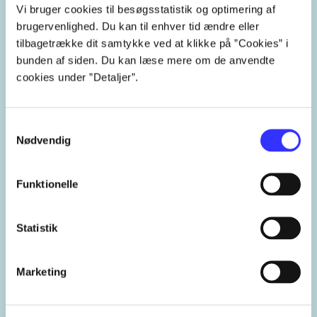
Vi bruger cookies til besøgsstatistik og optimering af
brugervenlighed. Du kan til enhver tid ændre eller
Hans Egede
tilbagetrække dit samtykke ved at klikke på ”Cookies” i
bunden af siden. Du kan læse mere om de anvendte
Grønland
Danmark
1700-tallet
cookies under ”Detaljer”.
1800-tallet
1900-tallet
2000'erne
Samtykkevalg
Nødvendig
2010'erne
2020'erne
Funktionelle
Statistik
Lignende emneord
Marketing
heste
børnebøger
ridning
hestesygdomme
vokal