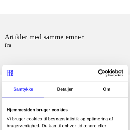
Artikler med samme emner
Fra
Samtykke
Detaljer
Om
Artikler
Hjemmesiden bruger cookies
Alle registrerede artikler fordelt på udgivelser
Vi bruger cookies til besøgsstatistik og optimering af
brugervenlighed. Du kan til enhver tid ændre eller
...