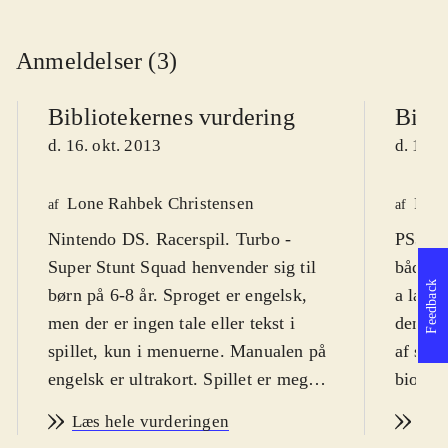
Anmeldelser (3)
Bibliotekernes vurdering
Bibli
d. 16. okt. 2013
d. 16. 
Lone Rahbek Christensen
Finn
af
af
Nintendo DS. Racerspil. Turbo -
PS3, X
Super Stunt Squad henvender sig til
både sk
Feedback
børn på 6-8 år. Sproget er engelsk,
a la sk
men der er ingen tale eller tekst i
den ud
spillet, kun i menuerne. Manualen på
af sam
engelsk er ultrakort. Spillet er meget
biograf
nemt at komme i gang med, men det
efterår
Læs hele vurderingen
Læs
kan være svært at vinde over
dermed