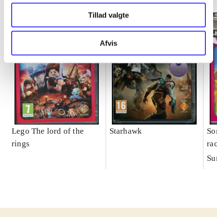
Tillad valgte
Afvis
Lego The lord of the
Starhawk
So
rings
ra
Su