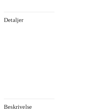
Detaljer
...
...
...
...
...
...
...
...
...
...
...
...
Beskrivelse