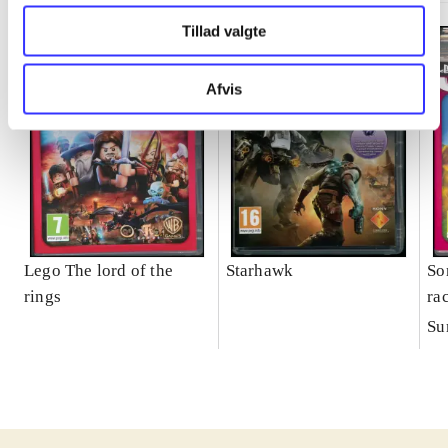
Tillad valgte
Afvis
Lego The lord of the
Starhawk
So
rings
ra
Su