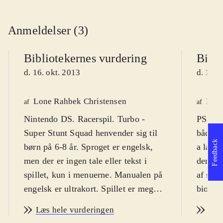
Anmeldelser (3)
Bibliotekernes vurdering
Bibli
d. 16. okt. 2013
d. 16. 
Lone Rahbek Christensen
Finn
af
af
Nintendo DS. Racerspil. Turbo -
PS3, X
Super Stunt Squad henvender sig til
både sk
Feedback
børn på 6-8 år. Sproget er engelsk,
a la sk
men der er ingen tale eller tekst i
den ud
spillet, kun i menuerne. Manualen på
af sam
engelsk er ultrakort. Spillet er meget
biograf
nemt at komme i gang med, men det
efterår
Læs hele vurderingen
Læs
kan være svært at vinde over
dermed