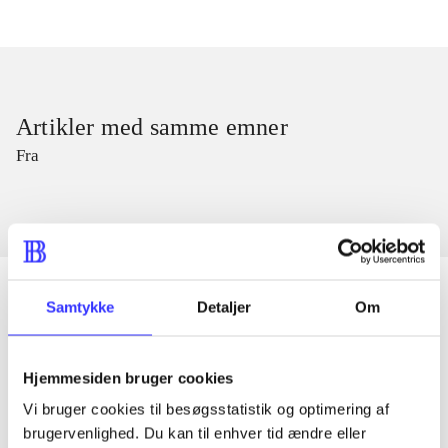
Artikler med samme emner
Fra
Samtykke
Detaljer
Om
Artikler
Hjemmesiden bruger cookies
Alle registrerede artikler fordelt på udgivelser
Vi bruger cookies til besøgsstatistik og optimering af
brugervenlighed. Du kan til enhver tid ændre eller
...