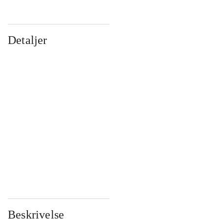
Detaljer
...
...
...
...
...
...
...
...
...
...
...
...
Beskrivelse