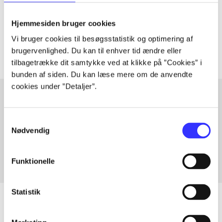
lorem ipsum dolor sit amet ...
Tidsskrift
Hjemmesiden bruger cookies
Artiklerne i
handler ofte om
Vi bruger cookies til besøgsstatistik og optimering af
brugervenlighed. Du kan til enhver tid ændre eller
tilbagetrække dit samtykke ved at klikke på ”Cookies” i
bunden af siden. Du kan læse mere om de anvendte
cookies under ”Detaljer”.
Artikler med samme emner
Samtykkevalg
Nødvendig
Fra
Funktionelle
Statistik