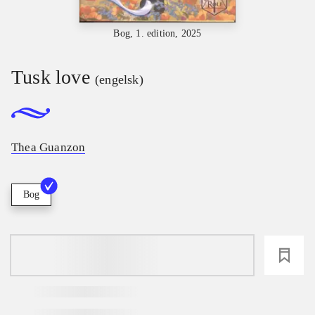
Bog, 1. edition, 2025
Tusk love
(engelsk)
Thea Guanzon
Bog
loading