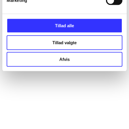
Marketing
Artikler
Alle registrerede artikler fordelt på udgivelser
Tillad alle
...
Tillad valgte
...
Afvis
...
...
...