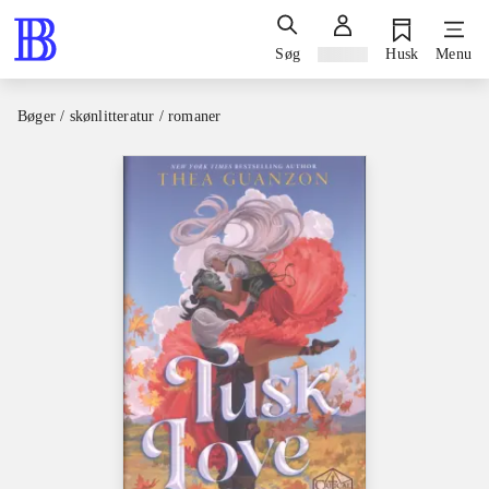
Søg
Log ind
Husk
Menu
Bøger / skønlitteratur / romaner