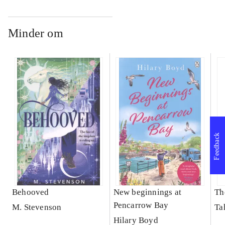
Minder om
Feedback
Behooved
New beginnings at
Th
Pencarrow Bay
M. Stevenson
Ta
Hilary Boyd