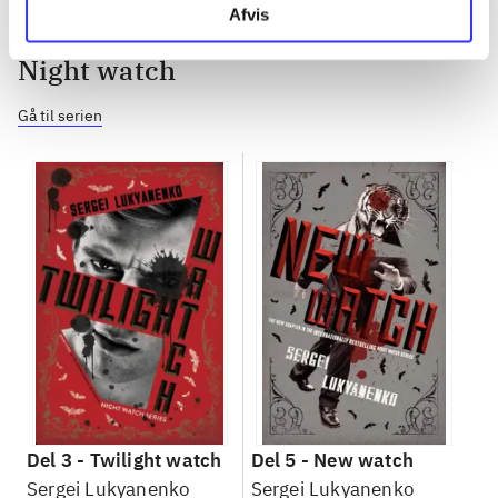
Afvis
Night watch
Gå til serien
Del 3 -
Twilight watch
Del 5 -
New watch
Sergei Lukyanenko
Sergei Lukyanenko