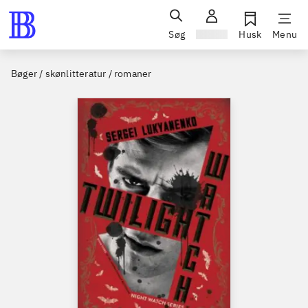
Søg
Log ind
Husk
Menu
Bøger / skønlitteratur / romaner