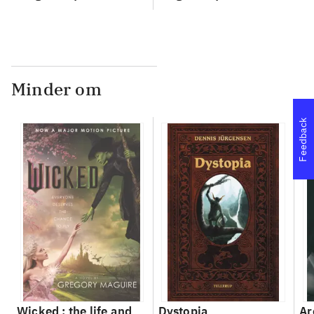
Minder om
Feedback
Wicked : the life and
Dystopia
Ar