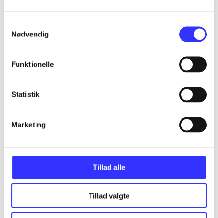
Artikler
Alle registrerede artikler fordelt på udgivelser
Samtykkevalg
Nødvendig
...
Funktionelle
...
Statistik
...
Marketing
...
Tillad alle
...
Tillad valgte