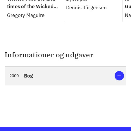
times of the Wicked
Gu
Dennis Jürgensen
Witch of the West : a
Gregory Maguire
Na
novel
Informationer og udgaver
Bog
2000