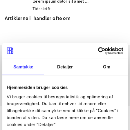
lorem ipsum dolor sit amet ...
Tidsskrift
Artiklerne i
handler ofte om
Artikler med samme emner
Samtykke
Detaljer
Om
Fra
Hjemmesiden bruger cookies
Vi bruger cookies til besøgsstatistik og optimering af
brugervenlighed. Du kan til enhver tid ændre eller
tilbagetrække dit samtykke ved at klikke på ”Cookies” i
bunden af siden. Du kan læse mere om de anvendte
cookies under ”Detaljer”.