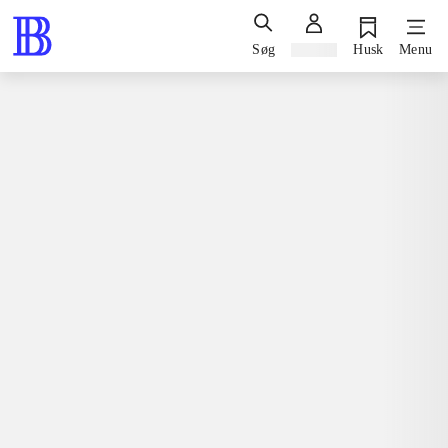
Søg
Log ind
Husk
Menu
Bøger / skønlitteratur / romaner