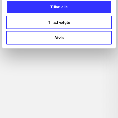
Tillad alle
Tillad valgte
Afvis
Del 3 -
Twilight watch
Del 5 -
New watch
Sergei Lukyanenko
Sergei Lukyanenko
Minder om