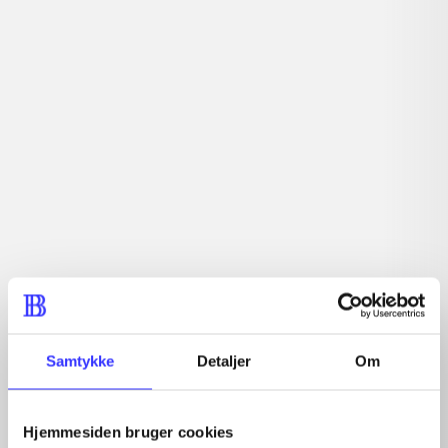
Artiklen er en del af
lorem ipsum dolor sit amet ...
Tidsskrift
Artiklerne i
handler ofte om
Artikler med samme emner
Fra
Samtykke
Detaljer
Om
Hjemmesiden bruger cookies