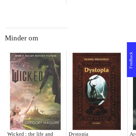
Minder om
Feedback
Wicked : the life and
Dystopia
Ar