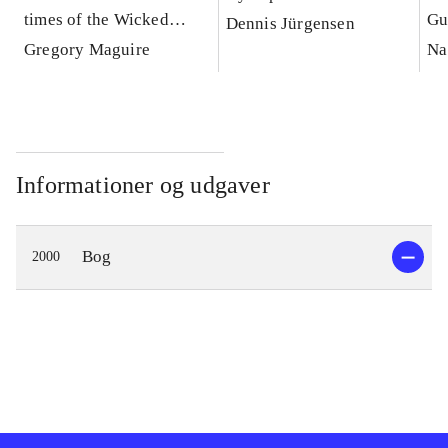
times of the Wicked
Gu
Dennis Jürgensen
Witch of the West : a
Gregory Maguire
Na
novel
Informationer og udgaver
Bog
2000