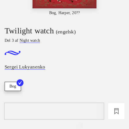
Bog, Harper, 20??
Twilight watch
(engelsk)
Del 3 af
Night watch
Sergei Lukyanenko
Bog
loading