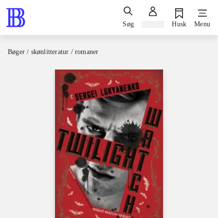
Søg
Log ind
Husk
Menu
Bøger / skønlitteratur / romaner