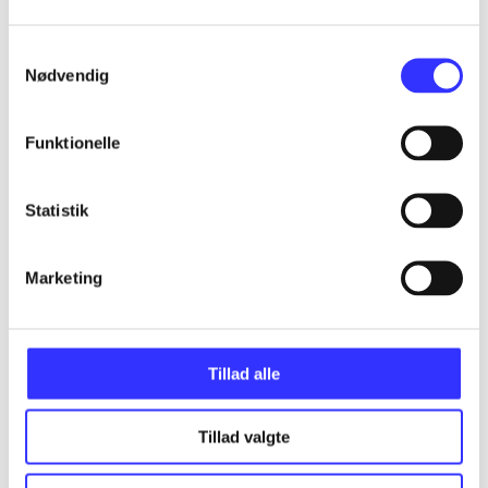
Artikler
Alle registrerede artikler fordelt på udgivelser
Samtykkevalg
Nødvendig
...
Funktionelle
...
Statistik
...
Marketing
...
Tillad alle
...
Tillad valgte