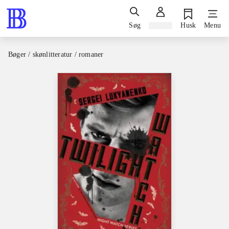
Søg
Log ind
Husk
Menu
Bøger / skønlitteratur / romaner