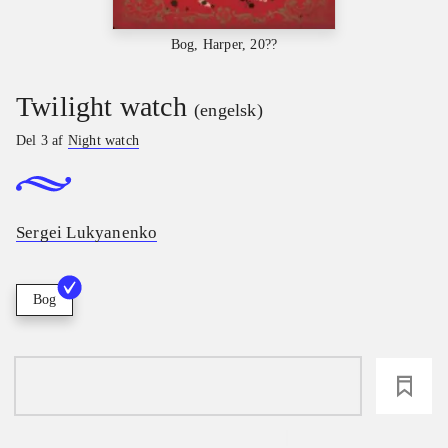
Bog, Harper, 20??
Twilight watch
(engelsk)
Del 3 af
Night watch
Sergei Lukyanenko
Bog
loading