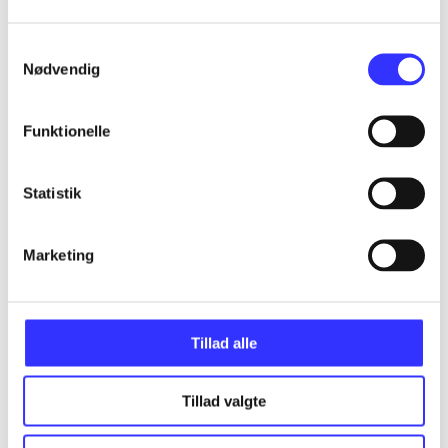
Artikler
Alle registrerede artikler fordelt på udgivelser
Samtykkevalg
Nødvendig
...
Funktionelle
...
Statistik
...
Marketing
...
Tillad alle
...
Tillad valgte