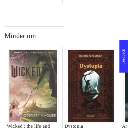
Minder om
Feedback
Wicked : the life and
Dystopia
Ar