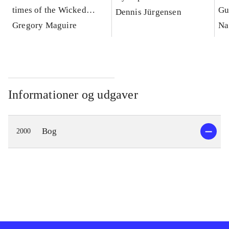
times of the Wicked
Gu
Dennis Jürgensen
Witch of the West : a
Gregory Maguire
Na
novel
Informationer og udgaver
Bog
2000