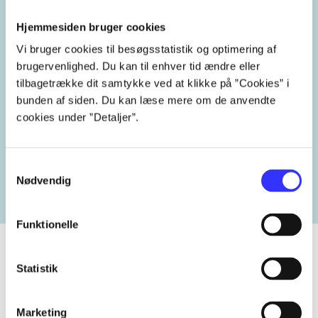
læsning
læseundervisning
Hjemmesiden bruger cookies
læseindlæring
fonologi
Vi bruger cookies til besøgsstatistik og optimering af
brugervenlighed. Du kan til enhver tid ændre eller
tilbagetrække dit samtykke ved at klikke på ”Cookies” i
bunden af siden. Du kan læse mere om de anvendte
cookies under ”Detaljer”.
Lignende emneord
heste
børnebøger
ridning
hestesygdomme
vokal
Samtykkevalg
Nødvendig
Funktionelle
Statistik
Tidsskrift
Artiklen er en del af
Marketing