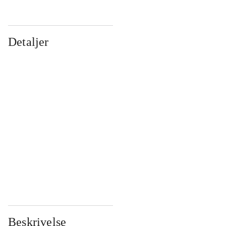
Detaljer
...
...
...
...
...
...
...
...
...
...
...
...
Beskrivelse