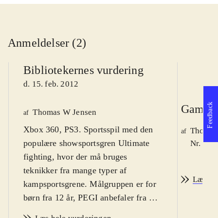
Anmeldelser (2)
Bibliotekernes vurdering
d. 15. feb. 2012
Feedback
Game r
Thomas W Jensen
af
Xbox 360, PS3. Sportsspil med den
Thomas 
af
populære showsportsgren Ultimate
Nr. 125
fighting, hvor der må bruges
teknikker fra mange typer af
Læs an
kampsportsgrene. Målgruppen er for
børn fra 12 år, PEGI anbefaler fra 16
år pga. det voldelige og sproglige