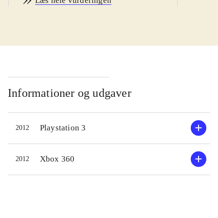
Læs hele vurderingen
indhold. Sværhedsgraden er
gennemsnitlig for genren. Sproget er
engelsk
.
Ultimate fighting er en hastigt
voksende sportsgren i både
popularitet og antallet af udøvere.
UFC undisputed 3 indeholder et stort
Informationer og udgaver
antal forskellige spilmodes, der
tilfredsstiller både singleplayere og
Playstation 3
2012
onlinegamere. I singleplayer kan der
vælges en omfattende karrieredel,
hvor man skaber sin egen spilfigur
Xbox 360
2012
fra bunden og gennem træning og
kamp fører ham op på
verdensranglisten. Desuden kan der
bl.a. vælges Tournament og Title