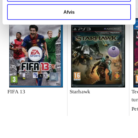
Afvis
FIFA 13
Starhawk
Te
tur
Ma
Pe