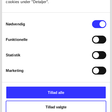
cookies under ”Detaljer”.
...
Samtykkevalg
...
Nødvendig
...
Funktionelle
...
Statistik
...
Marketing
Tillad alle
Minder om
Tillad valgte