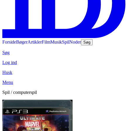
Forside
Bøger
Artikler
Film
Musik
Spil
Noder
Søg
Søg
Log ind
Husk
Menu
Spil / computerspil