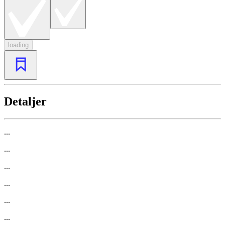
loading
Detaljer
...
...
...
...
...
...