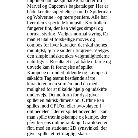
imponerende 48 spilbare karakterer fra
Marvel og Capcom's bagkataloger. Her er
både kendte superhelte - som fx Spiderman
og Wolverine - og mere perifere. Alle har
hver deres specielle kampstil. Kontrollen
fungerer fint, der kan vælges simpel og
normal styring. Vælges normal styring får
man et utal af forskellige moves og
combos for hver karakter, der skal trænes
minutiøst, før de sidder i fingrene. Vælges
den simple indskrænkes valgmulighederne
naturligvis. Resultatet er, at både erfarne og
uøvede kan få fornøjelse af spillet.
Kampene er underholdende og kæmpes i
såkaldte Tag teams bestående af tre
karakterer, men som én mod én med
mulighed for at tilkalde hjælp og udskifte
undervejs. Denne form for dyst giver
spillet en taktisk dimension. Offline kan
spilles mod CPU'en eller two-player. I
onlinedelen - der er spillet hoveddel - kan
man spille træningskampe og kampe, der
påvirker ens online-ranking. Grafikken er
flot, med en stationær 2D synsvinkel, der
giver spillet et retro-agtigt skær
.