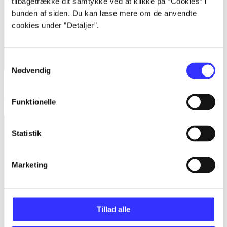
tilbagetrække dit samtykke ved at klikke på ”Cookies” i
bunden af siden. Du kan læse mere om de anvendte
cookies under ”Detaljer”.
Samtykkevalg
Nødvendig
Lego Marvel super heroes
Funktionelle
TT Games
Statistik
Marketing
Tillad alle