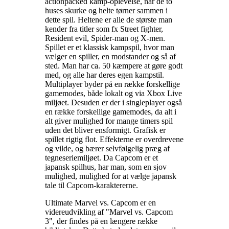
actionpacked kamp-oplevelse, når de to
huses skurke og helte tørner sammen i
dette spil. Heltene er alle de største man
kender fra titler som fx Street fighter,
Resident evil, Spider-man og X-men.
Spillet er et klassisk kampspil, hvor man
vælger en spiller, en modstander og så af
sted. Man har ca. 50 kæmpere at gøre godt
med, og alle har deres egen kampstil.
Multiplayer byder på en række forskellige
gamemodes, både lokalt og via Xbox Live
miljøet. Desuden er der i singleplayer også
en række forskellige gamemodes, da alt i
alt giver mulighed for mange timers spil
uden det bliver ensformigt. Grafisk er
spillet rigtig flot. Effekterne er overdrevene
og vilde, og bærer selvfølgelig præg af
tegneseriemiljøet. Da Capcom er et
japansk spilhus, har man, som en sjov
mulighed, mulighed for at vælge japansk
tale til Capcom-karaktererne
.
Ultimate Marvel vs. Capcom er en
videreudvikling af "Marvel vs. Capcom
3", der findes på en længere række