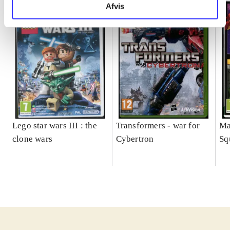
Afvis
Lego star wars III : the
Transformers - war for
Ma
clone wars
Cybertron
Sq
ga