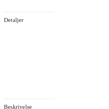
Detaljer
...
...
...
...
...
...
...
...
...
...
...
...
Beskrivelse