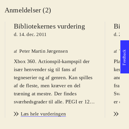
Anmeldelser (2)
Bibliotekernes vurdering
Bibli
d. 14. dec. 2011
d. 21. 
Peter Martin Jørgensen
Tho
af
af
Feedback
Xbox 360. Actionspil-kampspil der
Playst
især henvender sig til fans af
kendte 
tegneserier og af genren. Kan spilles
andre s
af de fleste, men kræver en del
fra ca.
træning at mestre. Der findes
Sværhe
sværhedsgrader til alle. PEGI er 12.
er enge
Fra 10 år
.
Spillet
Læs hele vurderingen
Læs
Tegneseriefirmaet Marvel og
two wo
spilfirmaet Capcom har endnu
Dette e