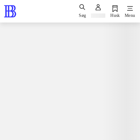
Søg
Log ind
Husk
Menu
Spil / computerspil
Playstation 3, 2014
Ultra street fighter IV