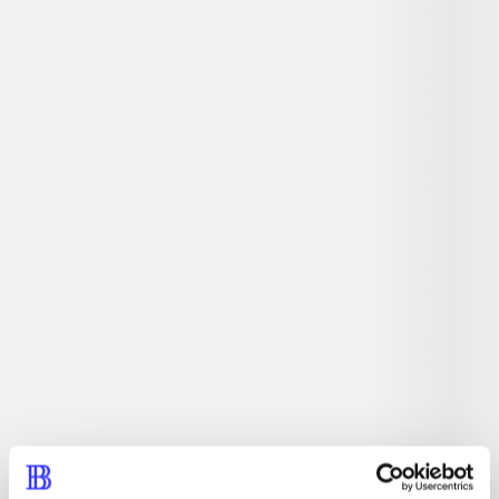
lorem ipsum dolor sit amet ...
Tidsskrift
Artiklerne i
handler ofte om
Artikler med samme emner
Fra