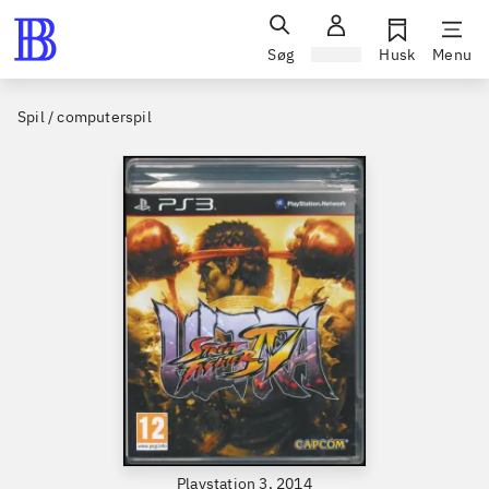
Søg
Log ind
Husk
Menu
Spil / computerspil
Playstation 3, 2014