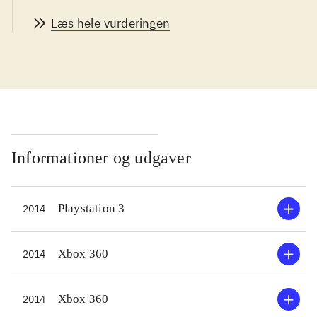
grimt sprog. Spillet kan spilles af
Læs hele vurderingen
børn og unge fra 12 år og er på
engelsk
.
Street fighter-serien har siden starten
i 1987 budt på mange små og store
forbedringer, og nærværende spil
bygger i vidt omfang videre på Super
street fighter IV, som udkom i 2010.
Informationer og udgaver
Der er tilføjet nye, fede karakterer og
omgivelser til spillet, og her må jeg
Playstation 3
2014
bare nævne den fantastiske kæmpe-
wrestler, Hugo, som praktisk taget
fylder halvdelen af spilskærmen.
Xbox 360
2014
Kamp-animationerne har fået et
større facelift og der er tilføjet nye
Xbox 360
2014
spil-modes, for blot at nævne de