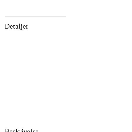
Detaljer
...
...
...
...
...
...
...
...
...
...
...
...
Beskrivelse