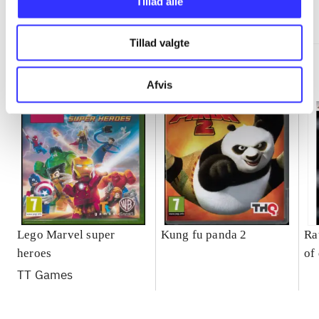
Tillad alle
Minder om
Tillad valgte
Afvis
Lego Marvel super
Kung fu panda 2
Ra
heroes
of
TT Games