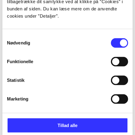
tilbagetrække dit samtykke ved at klikke på ”Cookies” i
Artikler
bunden af siden. Du kan læse mere om de anvendte
cookies under ”Detaljer”.
Alle registrerede artikler fordelt på udgivelser
...
Samtykkevalg
Nødvendig
...
Funktionelle
...
Statistik
...
Marketing
...
Tillad alle