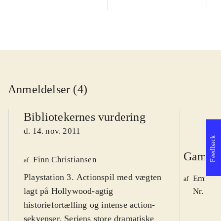
Anmeldelser (4)
Bibliotekernes vurdering
d. 14. nov. 2011
Feedback
Game r
Finn Christiansen
af
Playstation 3. Actionspil med vægten
Emil Ry
af
lagt på Hollywood-agtig
Nr. 123
historiefortælling og intense action-
sekvenser. Seriens store dramatiske