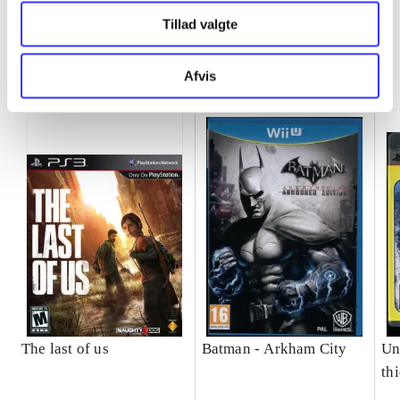
Tillad valgte
Minder om
Afvis
The last of us
Batman - Arkham City
Un
th