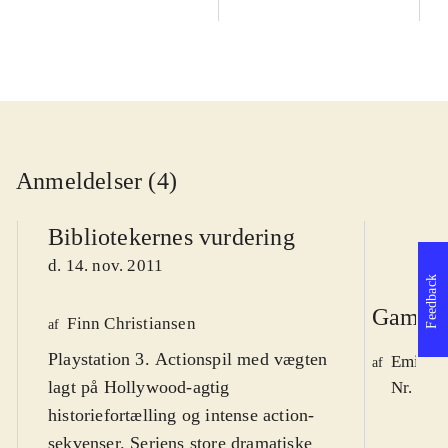
Anmeldelser (4)
Bibliotekernes vurdering
d. 14. nov. 2011
Feedback
Game r
Finn Christiansen
af
Playstation 3. Actionspil med vægten
Emil Ry
af
lagt på Hollywood-agtig
Nr. 123
historiefortælling og intense action-
sekvenser. Seriens store dramatiske