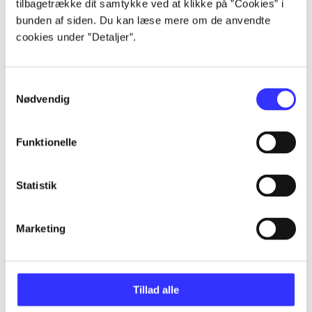
tilbagetrække dit samtykke ved at klikke på ”Cookies” i
Artikler
bunden af siden. Du kan læse mere om de anvendte
cookies under ”Detaljer”.
Alle registrerede artikler fordelt på udgivelser
...
Samtykkevalg
Nødvendig
...
Funktionelle
...
Statistik
...
Marketing
...
Tillad alle