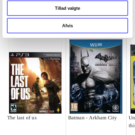
Tillad valgte
Minder om
Afvis
The last of us
Batman - Arkham City
Un
th