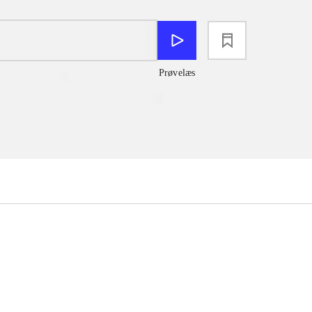
loading
Prøvelæs
...
...
...
...
...
...