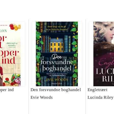
pper ind
Den forsvundne boghandel
Engletræet
Evie Woods
Lucinda Riley