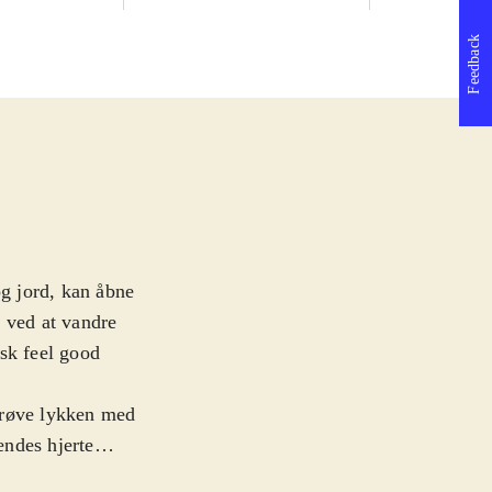
Feedback
g jord, kan åbne
 ved at vandre
sk feel good
prøve lykken med
endes hjerte
. På rejsen møder