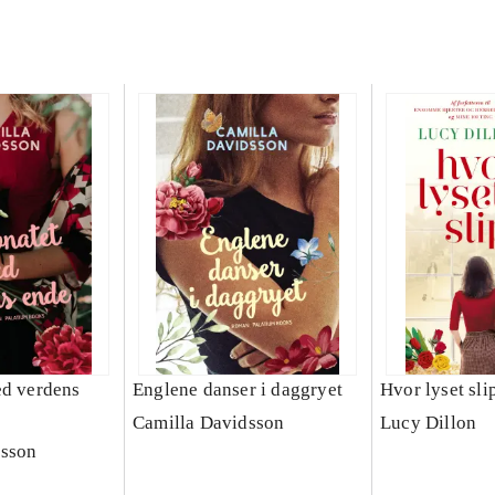
ed verdens
Englene danser i daggryet
Hvor lyset sli
Camilla Davidsson
Lucy Dillon
dsson