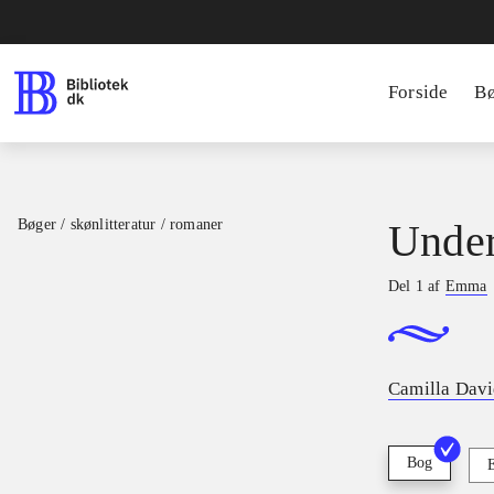
Forside
B
Bøger / skønlitteratur / romaner
Under
Del 1 af
Emma
Camilla Dav
Bog