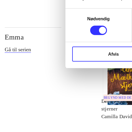
Samtykkevalg
Nødvendig
Emma
Gå til serien
Afvis
BEGYND MED D
Del 1 -
Under
stjerner
Camilla Davi