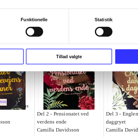
Funktionelle
Statistik
Tillad valgte
ENNE
 mælkevejens
Del 2 -
Pensionatet ved
Del 3 -
Englen
dsson
verdens ende
daggryet
Camilla Davidsson
Camilla Davi