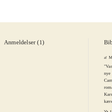
Anmeldelser (1)
Bib
M
af
"Van
nye 
Cami
rom
Karr
kære
knus
L