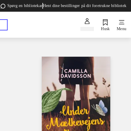
Spørg en bibliotekar
Hent dine bestillinger på dit foretrukne bibliotek
Log ind
Husk
Menu