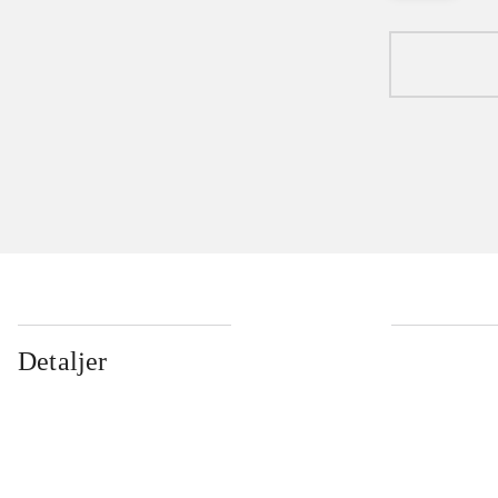
Detaljer
...
...
...
...