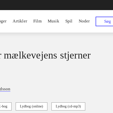
øger
Artikler
Film
Musik
Spil
Noder
Søg
 mælkevejens stjerner
idsson
E-bog
Lydbog (online)
Lydbog (cd-mp3)