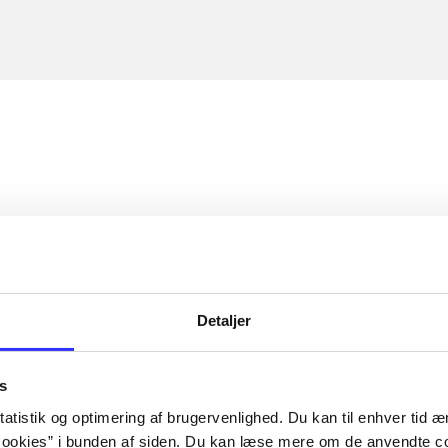
Detaljer
s
atistik og optimering af brugervenlighed. Du kan til enhver tid æn
ookies” i bunden af siden. Du kan læse mere om de anvendte co