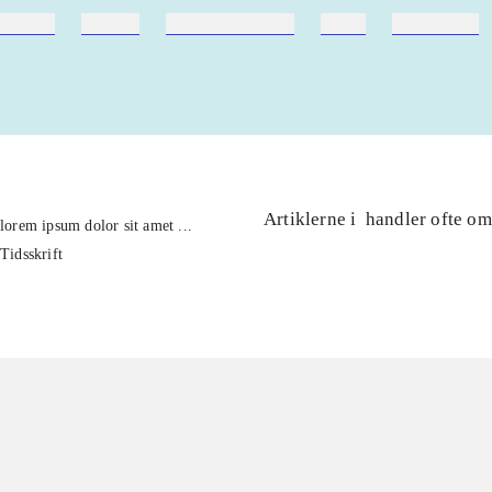
ebøger
ridning
hestesygdomme
vokal
sygdomme
Artiklerne i
handler ofte om
lorem ipsum dolor sit amet ...
Tidsskrift