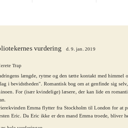
liotekernes vurdering
d. 9. jan. 2019
erete Trap
dringens længde, rytme og den tætte kontakt med himmel o
lag i bevidstheden". Romantisk bog om at genfinde sig selv,
noen. For (især kvindelige) læsere, der kan lide en romanti
an
.
ierekvinden Emma flytter fra Stockholm til London for at 
sten Eric. Da Eric ikke er den mand Emma troede, bliver h
t, og hun vælger at gå Caminoen, for at finde sig selv igen
æs hele vurderingen