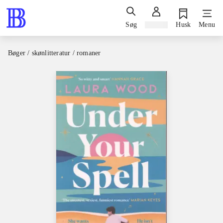
Søg
Log ind
Husk
Menu
Bøger / skønlitteratur / romaner