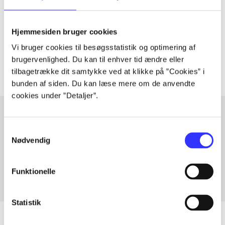
lorem ipsum dolor sit amet ...
Hjemmesiden bruger cookies
Tidsskrift
Vi bruger cookies til besøgsstatistik og optimering af
Artiklerne i
handler ofte om
brugervenlighed. Du kan til enhver tid ændre eller
tilbagetrække dit samtykke ved at klikke på ”Cookies” i
bunden af siden. Du kan læse mere om de anvendte
cookies under ”Detaljer”.
Samtykkevalg
Artikler med samme emner
Nødvendig
Fra
Funktionelle
Statistik