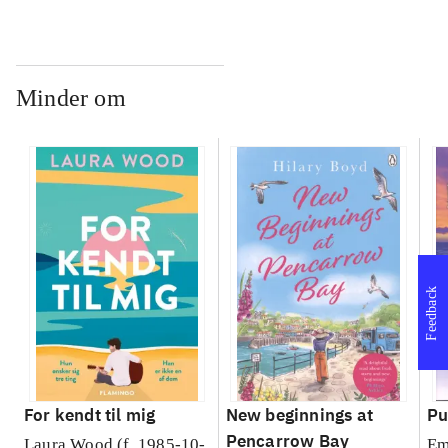
Minder om
Feedback
For kendt til mig
New beginnings at
Pu
Pencarrow Bay
Laura Wood (f. 1985-10-
Em