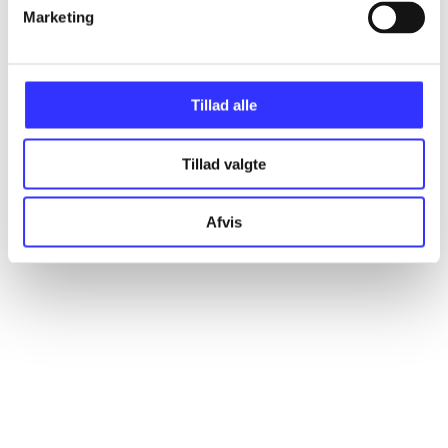
Marketing
Artikler
Alle registrerede artikler fordelt på udgivelser
Tillad alle
...
Tillad valgte
...
Afvis
...
...
...