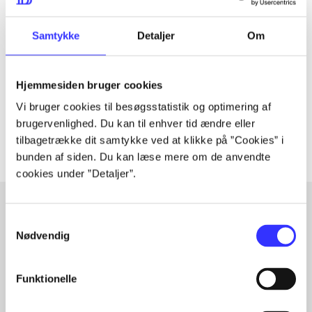
Tidsskrift
Samtykke
Detaljer
Om
Artiklen er en del af
lorem ipsum dolor sit amet ...
Hjemmesiden bruger cookies
Tidsskrift
Vi bruger cookies til besøgsstatistik og optimering af
Artiklerne i
handler ofte om
brugervenlighed. Du kan til enhver tid ændre eller
tilbagetrække dit samtykke ved at klikke på ”Cookies” i
bunden af siden. Du kan læse mere om de anvendte
cookies under ”Detaljer”.
Samtykkevalg
Artikler med samme emner
Nødvendig
Fra
Funktionelle