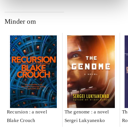
Minder om
Recursion : a novel
The genome : a novel
Th
Blake Crouch
Sergei Lukyanenko
Ro