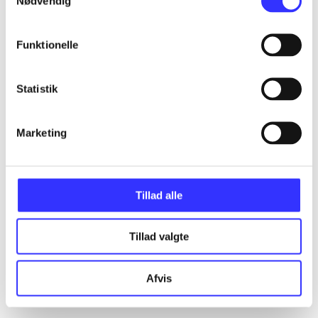
Nødvendig
Artikler
Alle registrerede artikler fordelt på udgivelser
Funktionelle
...
Statistik
...
Marketing
...
Tillad alle
...
Tillad valgte
...
Afvis