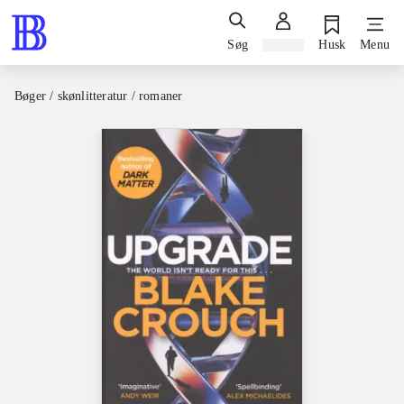
Søg
Log ind
Husk
Menu
Bøger / skønlitteratur / romaner