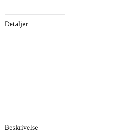
Detaljer
...
...
...
...
...
...
...
...
...
...
...
...
Beskrivelse