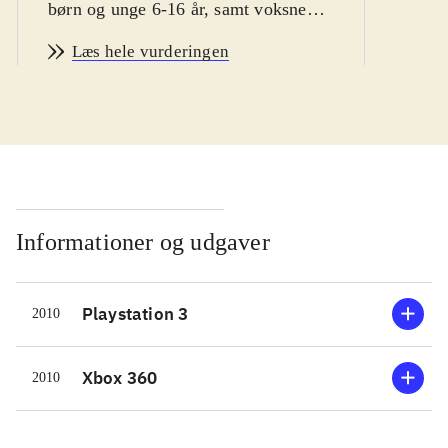
børn og unge 6-16 år, samt voksne
vintersport fans
.
Læs hele vurderingen
Man er hurtigt i gang med Vancouver
2010. Spillet byder bl.a på
enkeltstående spil, træning og
længere konkurrencer. Der er
mulighed for at teste evnerne i 14
forskellige olympiske discipliner,
primært indenfor skisport. En række
Informationer og udgaver
sportsgrene som fx curling og is-dans
er desværre udeladt. Sværhedsgraden
Playstation 3
2010
kan varieres, men er ret lav, specielt
fordi kontrollen ligner hinanden i de
forskellige sportsgrene. Man vælger
Xbox 360
2010
nationalitet inden start, men spillet
giver desværre ikke mulighed for at