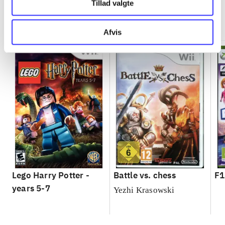
Tillad valgte
Minder om
Afvis
Lego Harry Potter -
Battle vs. chess
F1
years 5-7
Yezhi Krasowski