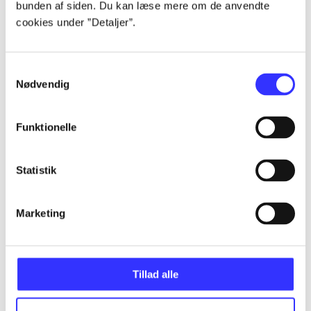
bunden af siden. Du kan læse mere om de anvendte
Alle registrerede artikler fordelt på udgivelser
cookies under ”Detaljer”.
...
Samtykkevalg
Nødvendig
...
Funktionelle
...
Statistik
...
Marketing
...
Tillad alle