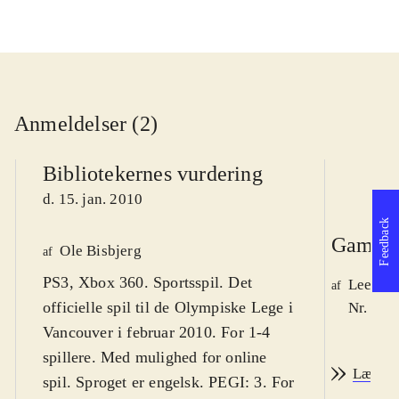
Anmeldelser (2)
Bibliotekernes vurdering
d. 15. jan. 2010
Feedback
Game r
Ole Bisbjerg
af
PS3, Xbox 360. Sportsspil. Det
Lee We
af
officielle spil til de Olympiske Lege i
Nr. 105
Vancouver i februar 2010. For 1-4
spillere. Med mulighed for online
Læs an
spil. Sproget er engelsk. PEGI: 3. For