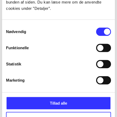
bunden af siden. Du kan læse mere om de anvendte
Alle registrerede artikler fordelt på udgivelser
cookies under ”Detaljer”.
...
Samtykkevalg
Nødvendig
...
Funktionelle
...
Statistik
...
Marketing
...
Tillad alle