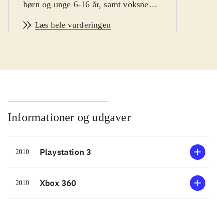
børn og unge 6-16 år, samt voksne
vintersport fans
.
Læs hele vurderingen
Man er hurtigt i gang med Vancouver
2010. Spillet byder bl.a på
enkeltstående spil, træning og
længere konkurrencer. Der er
mulighed for at teste evnerne i 14
forskellige olympiske discipliner,
primært indenfor skisport. En række
Informationer og udgaver
sportsgrene som fx curling og is-dans
er desværre udeladt. Sværhedsgraden
Playstation 3
2010
kan varieres, men er ret lav, specielt
fordi kontrollen ligner hinanden i de
forskellige sportsgrene. Man vælger
Xbox 360
2010
nationalitet inden start, men spillet
giver desværre ikke mulighed for at