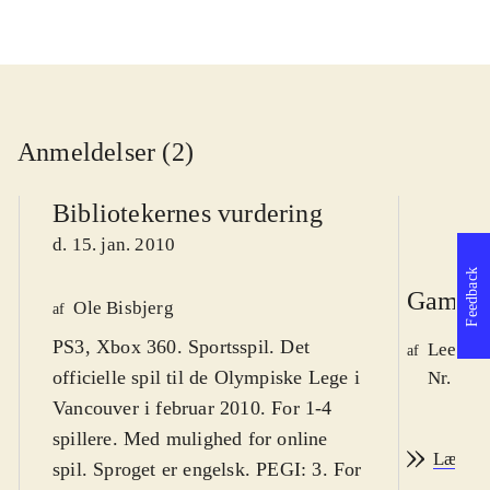
Anmeldelser (2)
Bibliotekernes vurdering
d. 15. jan. 2010
Feedback
Game r
Ole Bisbjerg
af
PS3, Xbox 360. Sportsspil. Det
Lee We
af
officielle spil til de Olympiske Lege i
Nr. 105
Vancouver i februar 2010. For 1-4
spillere. Med mulighed for online
Læs an
spil. Sproget er engelsk. PEGI: 3. For