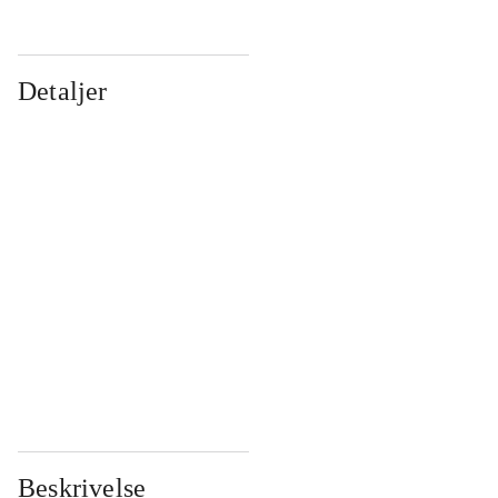
Detaljer
...
...
...
...
...
...
...
...
...
...
...
...
Beskrivelse