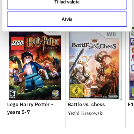
Tillad valgte
Minder om
Afvis
Lego Harry Potter -
Battle vs. chess
F1
years 5-7
Yezhi Krasowski