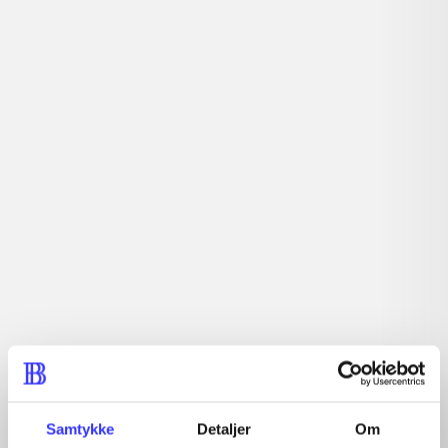
lorem ipsum dolor sit amet ...
Tidsskrift
Artiklerne i
handler ofte om
Artikler med samme emner
Fra
Samtykke
Detaljer
Om