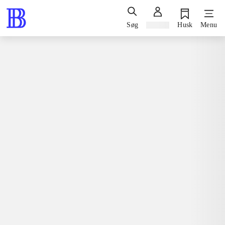
Søg
Log ind
Husk
Menu
Spil / computerspil
Playstation 3, 2010
Vancouver 2010