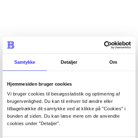
Samtykke
Detaljer
Om
Hjemmesiden bruger cookies
Vi bruger cookies til besøgsstatistik og optimering af
brugervenlighed. Du kan til enhver tid ændre eller
tilbagetrække dit samtykke ved at klikke på ”Cookies” i
bunden af siden. Du kan læse mere om de anvendte
cookies under ”Detaljer”.