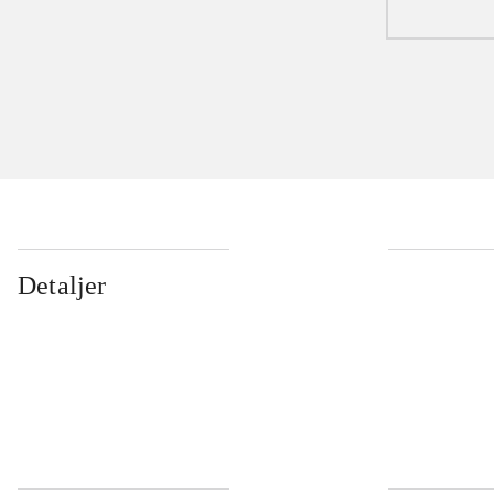
Detaljer
...
...
...
...