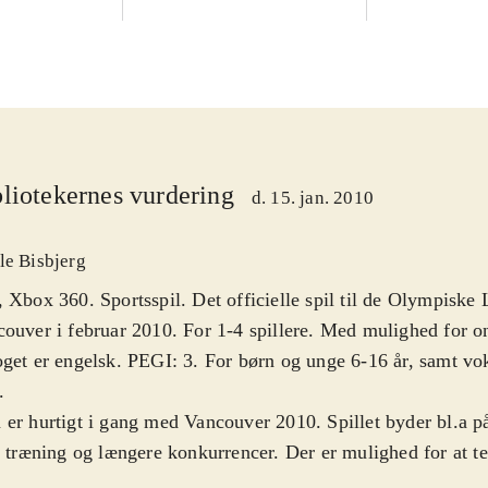
liotekernes vurdering
d. 15. jan. 2010
le Bisbjerg
 Xbox 360. Sportsspil. Det officielle spil til de Olympiske 
ouver i februar 2010. For 1-4 spillere. Med mulighed for on
get er engelsk. PEGI: 3. For børn og unge 6-16 år, samt vo
.
er hurtigt i gang med Vancouver 2010. Spillet byder bl.a p
, træning og længere konkurrencer. Der er mulighed for at te
kellige olympiske discipliner, primært indenfor skisport. En