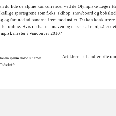
Kan du lide de alpine konkurrencer ved de Olympiske Lege? H
skellige sportsgrene som f.eks. skihop, snowboard og bobslæd
g og fart ned ad banerne frem mod målet. Du kan konkurrere
ler online. Hvis du har is i maven og masser af mod, så er de
lympisk mester i Vancouver 2010?
Artiklerne i
handler ofte om
lorem ipsum dolor sit amet ...
Tidsskrift