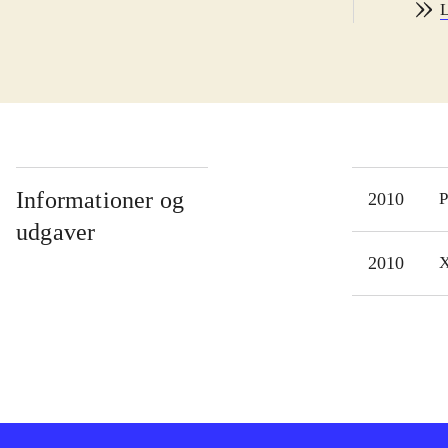
L
spor
vari
spor
muli
avat
spæn
Bag 
Informationer og
2010
P
ned 
udgaver
er f
2010
X
rock
Spil
vint
Vanc
vari
muli
imid