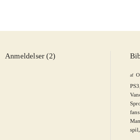
Anmeldelser (2)
Bib
O
af
PS3,
Vanc
Spro
fans
Man 
spil
fors