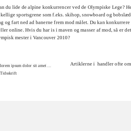
Kan du lide de alpine konkurrencer ved de Olympiske Lege? H
skellige sportsgrene som f.eks. skihop, snowboard og bobslæd
g og fart ned ad banerne frem mod målet. Du kan konkurrere
ler online. Hvis du har is i maven og masser af mod, så er de
lympisk mester i Vancouver 2010?
Artiklerne i
handler ofte om
lorem ipsum dolor sit amet ...
Tidsskrift