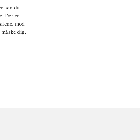
er kan du
e. Der er
 alene, mod
t måske dig,