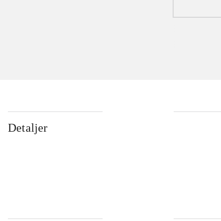
Detaljer
...
...
...
...