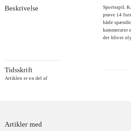
Beskrivelse
Sportsspil. 
prøve 14 for
både spændin
kammerater el
der bliver o
Tidsskrift
Artiklen er en del af
Artikler med