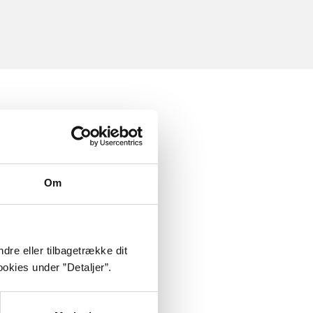
Om
dre eller tilbagetrække dit
okies under ”Detaljer”.