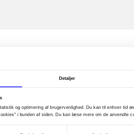
Detaljer
s
atistik og optimering af brugervenlighed. Du kan til enhver tid æn
ookies” i bunden af siden. Du kan læse mere om de anvendte co