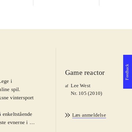
Feedback
Game reactor
Lege i
Lee West
af
line spil.
Nr. 105 (2010)
ksne vintersport
å enkeltstående
Læs anmeldelse
ste evnerne i 14
 række