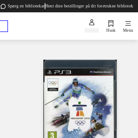
Spørg en bibliotekar
Hent dine bestillinger på dit foretrukne bibliotek
Log ind
Husk
Menu