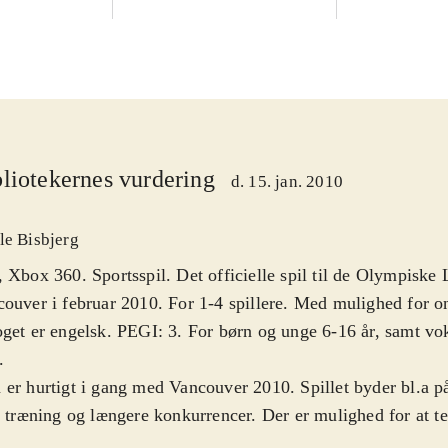
liotekernes vurdering
d. 15. jan. 2010
le Bisbjerg
 Xbox 360. Sportsspil. Det officielle spil til de Olympiske 
ouver i februar 2010. For 1-4 spillere. Med mulighed for on
get er engelsk. PEGI: 3. For børn og unge 6-16 år, samt vo
.
er hurtigt i gang med Vancouver 2010. Spillet byder bl.a p
, træning og længere konkurrencer. Der er mulighed for at te
kellige olympiske discipliner, primært indenfor skisport. En