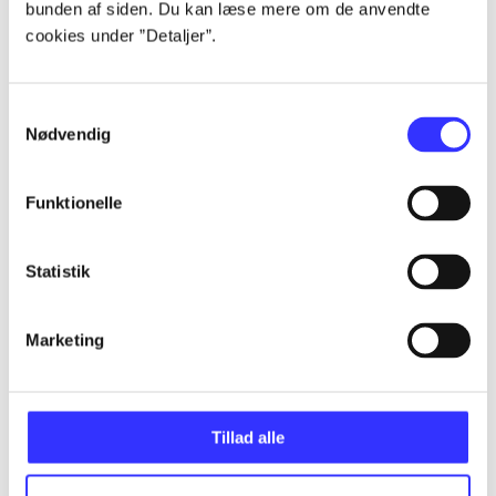
bunden af siden. Du kan læse mere om de anvendte
Alle registrerede artikler fordelt på udgivelser
cookies under ”Detaljer”.
...
Samtykkevalg
Nødvendig
...
Funktionelle
...
Statistik
...
Marketing
...
Tillad alle