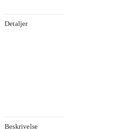
Detaljer
...
...
...
...
...
...
...
...
...
...
...
...
Beskrivelse