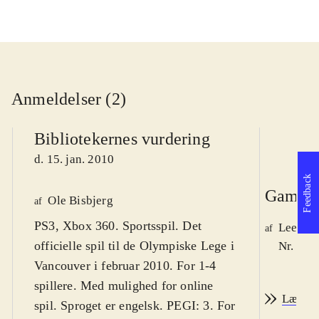
Anmeldelser (2)
Bibliotekernes vurdering
d. 15. jan. 2010
Feedback
Game r
Ole Bisbjerg
af
PS3, Xbox 360. Sportsspil. Det
Lee We
af
officielle spil til de Olympiske Lege i
Nr. 105
Vancouver i februar 2010. For 1-4
spillere. Med mulighed for online
Læs an
spil. Sproget er engelsk. PEGI: 3. For