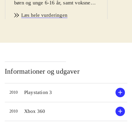
børn og unge 6-16 år, samt voksne
vintersport fans
.
Læs hele vurderingen
Man er hurtigt i gang med Vancouver
2010. Spillet byder bl.a på
enkeltstående spil, træning og
længere konkurrencer. Der er
mulighed for at teste evnerne i 14
forskellige olympiske discipliner,
primært indenfor skisport. En række
Informationer og udgaver
sportsgrene som fx curling og is-dans
er desværre udeladt. Sværhedsgraden
Playstation 3
2010
kan varieres, men er ret lav, specielt
fordi kontrollen ligner hinanden i de
forskellige sportsgrene. Man vælger
Xbox 360
2010
nationalitet inden start, men spillet
giver desværre ikke mulighed for at