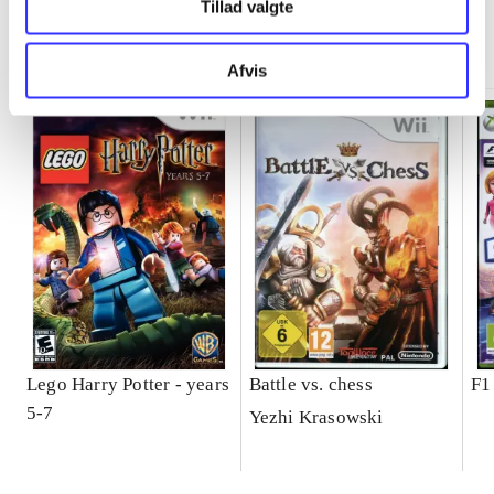
Tillad valgte
Minder om
Afvis
Lego Harry Potter - years
Battle vs. chess
F1
5-7
Yezhi Krasowski